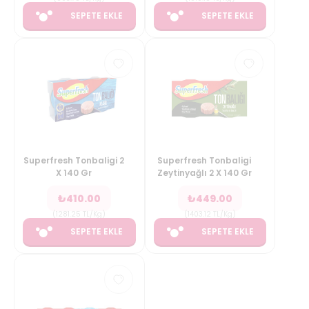
SEPETE EKLE
SEPETE EKLE
Superfresh Tonbaligi 2
Superfresh Tonbaligi
X 140 Gr
Zeytinyağlı 2 X 140 Gr
₺
410.00
₺
449.00
(
1281.25
TL/Kg
)
(
1403.12
TL/Kg
)
SEPETE EKLE
SEPETE EKLE