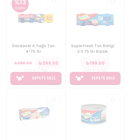
%
13
İNDİRİM
Dardanel A.Yağlı Ton
Superfresh Ton Baligi
4*75 Gr
3 X 75 Gr Klasik
₺
259.00
₺
199.00
₺
299.00
(
863.33
TL/Kg
)
(
884.44
TL/Kg
)
SEPETE EKLE
SEPETE EKLE