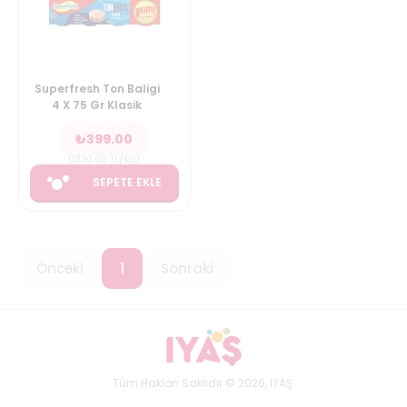
Superfresh Ton Baligi
4 X 75 Gr Klasik
₺
399.00
(
1330.00
TL/Kg
)
SEPETE EKLE
Önceki
1
Sonraki
Tüm Hakları Saklıdır © 2026, IYAŞ.