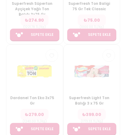
Superfresh Süperton
Superfresh Ton Baligi
Ayçiçek Yağlı Ton
75 Gr Tek Classic
Balığı 3x75 Gr
₺
274.90
₺
75.00
(
1221.78
TL/Kg
)
(
1000.00
TL/Kg
)
SEPETE EKLE
SEPETE EKLE
Dardanel Ton Eko 3x75
Superfresh Light Ton
Gr
Balığı 3 x 75 Gr
₺
279.00
₺
399.00
(
1240.00
TL/Kg
)
(
1773.33
TL/Kg
)
SEPETE EKLE
SEPETE EKLE