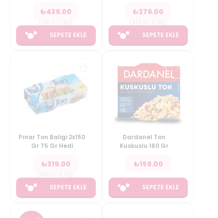
₺
439.00
₺
279.00
(
1951.11
TL/Kg
)
(
930.00
TL/Kg
)
SEPETE EKLE
SEPETE EKLE
Pınar Ton Baligi 2x150
Dardanel Ton
Gr 75 Gr Hedi
Kuskuslu 160 Gr
₺
319.00
₺
159.00
(
850.67
TL/Kg
)
SEPETE EKLE
SEPETE EKLE