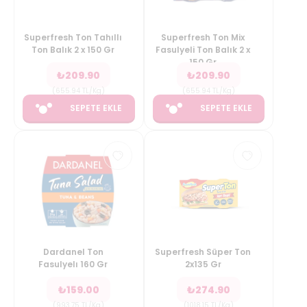
Superfresh Ton Tahıllı
Superfresh Ton Mix
Ton Balık 2 x 150 Gr
Fasulyeli Ton Balık 2 x
150 Gr
₺
209.90
₺
209.90
(
655.94
TL/Kg
)
(
655.94
TL/Kg
)
SEPETE EKLE
SEPETE EKLE
Dardanel Ton
Superfresh Süper Ton
Fasulyelı 160 Gr
2x135 Gr
₺
159.00
₺
274.90
(
993.75
TL/Kg
)
(
1018.15
TL/Kg
)