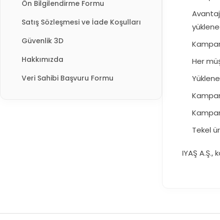
Ön Bilgilendirme Formu
Avantaj
Satış Sözleşmesi ve İade Koşulları
yüklene
Güvenlik 3D
Kampanya
Hakkımızda
Her müş
Veri Sahibi Başvuru Formu
Yüklenen
Kampany
Kampany
Tekel ü
IYAŞ A.Ş.,