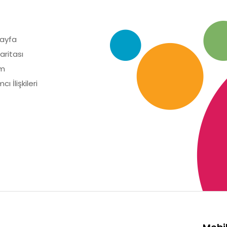
ayfa
aritası
im
cı İlişkileri