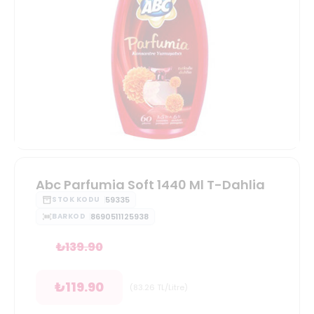
Abc Parfumia Soft 1440 Ml T-Dahlia
59335
STOK KODU
8690511125938
BARKOD
₺
139.90
₺
119.90
(
83.26
TL/Litre
)