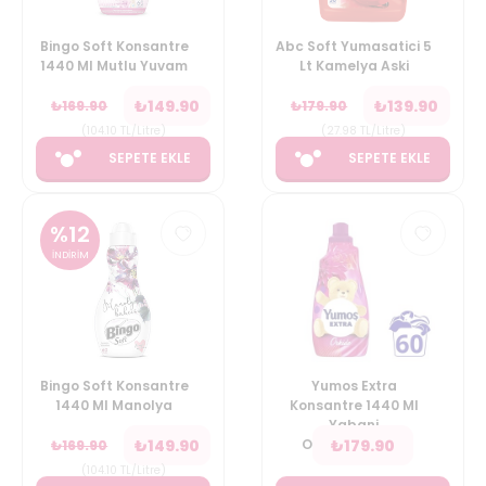
Bingo Soft Konsantre
Abc Soft Yumasatici 5
1440 Ml Mutlu Yuvam
Lt Kamelya Aski
₺
149.90
₺
139.90
₺
169.90
₺
179.90
(
104.10
TL/Litre
)
(
27.98
TL/Litre
)
SEPETE EKLE
SEPETE EKLE
%
12
İNDİRİM
Bingo Soft Konsantre
Yumos Extra
1440 Ml Manolya
Konsantre 1440 Ml
Yabani
₺
149.90
₺
179.90
Orkideyasemin
₺
169.90
(
104.10
TL/Litre
)