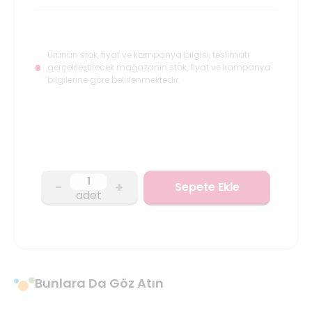
Ürünün stok, fiyat ve kampanya bilgisi, teslimatı
gerçekleştirecek mağazanın stok, fiyat ve kampanya
bilgilerine göre belirlenmektedir.
-
+
Sepete Ekle
adet
Bunlara Da Göz Atın