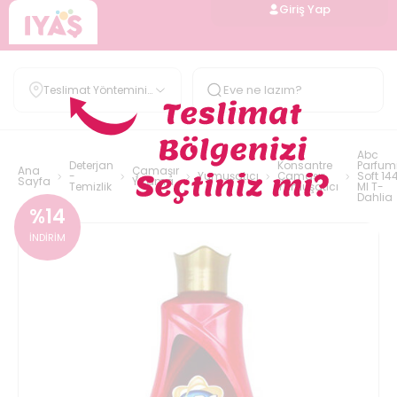
Giriş Yap
Teslimat Yöntemini
Belirle
Abc
Deterjan
Konsantre
Parfum
Ana
Çamaşır
-
Yumuşatıcı
Çamaşır
Soft 14
Sayfa
Yıkama
Temizlik
Yumuşatıcı
Ml T-
Dahlia
%
14
İNDİRİM