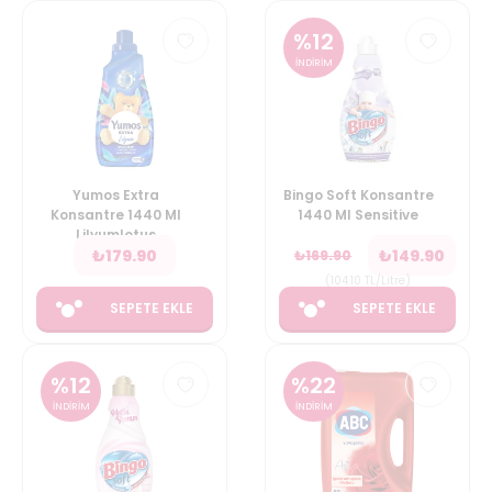
%
12
İNDİRİM
Yumos Extra
Bingo Soft Konsantre
Konsantre 1440 Ml
1440 Ml Sensitive
Lilyumlotus
₺
179.90
₺
149.90
₺
169.90
(
104.10
TL/Litre
)
SEPETE EKLE
SEPETE EKLE
%
12
%
22
İNDİRİM
İNDİRİM