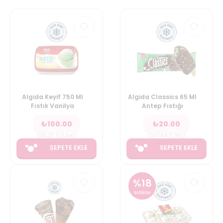
Algida Keyif 750 Ml
Algida Classics 65 Ml
Fıstık Vanilya
Antep Fıstığı
₺
100.00
₺
20.00
(
133.33
TL/Litre
)
(
307.69
TL/Kg
)
SEPETE EKLE
SEPETE EKLE
%
18
İNDİRİM