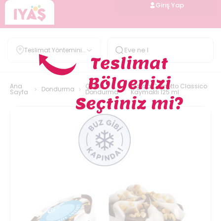
Giriş Yap
Teslimat Yöntemini
Belirle
Ana
Çubuk
Algida Cornetto Classico
Dondurma
Sayfa
Dondurma
Kaymaklı 125 ml