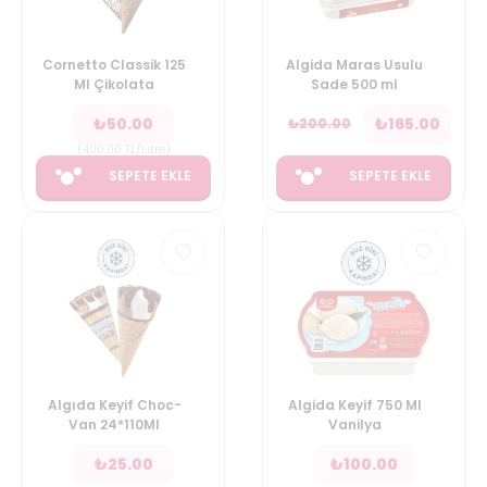
Cornetto Classik 125
Algida Maras Usulu
Ml Çikolata
Sade 500 ml
₺
50.00
₺
165.00
₺
200.00
(
400.00
TL/Litre
)
SEPETE EKLE
SEPETE EKLE
Algıda Keyif Choc-
Algida Keyif 750 Ml
Van 24*110Ml
Vanilya
₺
25.00
₺
100.00