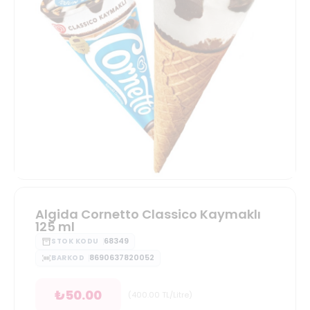
Algida Cornetto Classico Kaymaklı
125 ml
68349
STOK KODU
8690637820052
BARKOD
₺
50.00
(
400.00
TL/Litre
)