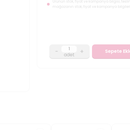
Ürünün stok, fiyat ve kampanya bilgisi, tesli
mağazanın stok, fiyat ve kampanya bilgileri
-
+
Sepete Ekl
adet