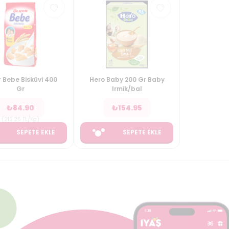
r Bebe Bisküvi 400
Hero Baby 200 Gr Baby
Gr
Irmik/bal
₺
84.90
₺
154.95
(
212.25
TL/Kg
)
SEPETE EKLE
SEPETE EKLE