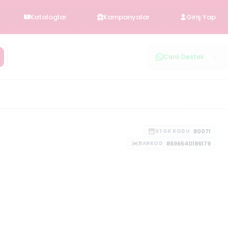
Kataloglar
Kampanyalar
Giriş Yap
Canlı Destek
80071
STOK KODU
8696540186179
BARKOD