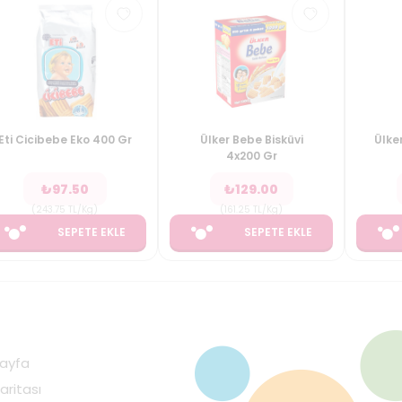
Eti Cicibebe Eko 400 Gr
Ülker Bebe Bisküvi
Ülke
4x200 Gr
₺
97.50
₺
129.00
(
243.75
TL/Kg
)
(
161.25
TL/Kg
)
SEPETE EKLE
SEPETE EKLE
ayfa
aritası