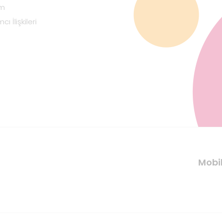
im
cı İlişkileri
Mobi