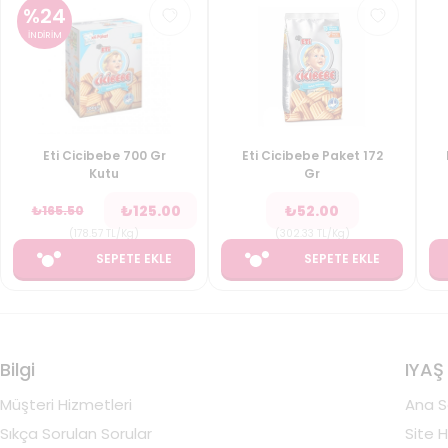
%
24
İNDİRİM
Eti Cicibebe 700 Gr
Eti Cicibebe Paket 172
Kutu
Gr
₺
125.00
₺
52.00
₺
165.50
(
178.57
TL/Kg
)
(
302.33
TL/Kg
)
SEPETE EKLE
SEPETE EKLE
Bilgi
IYAŞ
Müşteri Hizmetleri
Ana S
Sıkça Sorulan Sorular
Site H