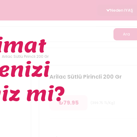
Neden IYAŞ
Ara
Arilac Sütlü Pirincli 200 Gr
Arilac Sütlü Pirincli 200 Gr
₺
79.95
(
399.75
TL/Kg
)