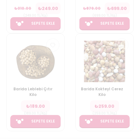
₺
249.00
₺
699.00
₺
310.00
₺
879.00
(
249.00
TL/Kg
)
(
699.00
TL/Kg
)
SEPETE EKLE
SEPETE EKLE
Barida Leblebi Çıtır
Barida Kokteyl Cerez
Kilo
Kilo
₺
189.00
₺
259.00
(
189.00
TL/Kg
)
(
259.00
TL/Kg
)
SEPETE EKLE
SEPETE EKLE