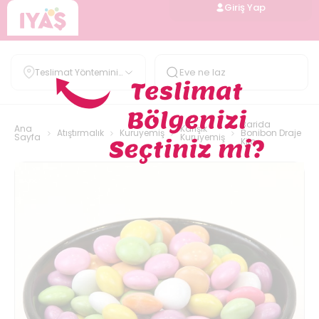
Giriş Yap
Teslimat Yöntemini
Belirle
Barida
Ana
Karışık
Atıştırmalık
Kuruyemiş
Bonibon Draje
Sayfa
Kuruyemiş
Kilo