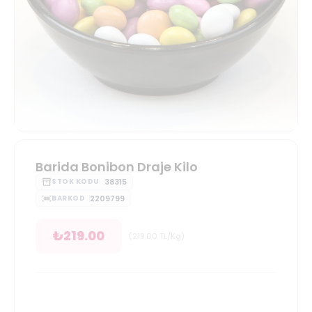
Barida Bonibon Draje Kilo
38315
STOK KODU
2209799
BARKOD
₺
219.00
(
219.00
TL/Kg
)