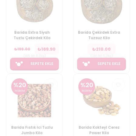
Barida Extra Siyah
Barida Çekirdek Extra
Tuzlu Çekirdek Kilo
Tuzsuz Kilo
₺
169.90
₺
210.00
₺
199.00
(
169.90
TL/Kg
)
(
210.00
TL/Kg
)
SEPETE EKLE
SEPETE EKLE
%
20
%
20
İNDİRİM
İNDİRİM
Barida Fıstık Ici Tuzlu
Barida Kokteyl Cerez
Jumbo Kilo
Power Kilo