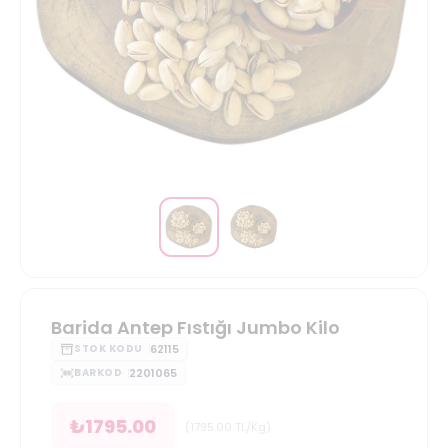
Barida Antep Fıstığı Jumbo Kilo
62115
STOK KODU
2201065
BARKOD
₺
1795.00
(
1795.00
TL/Kg
)