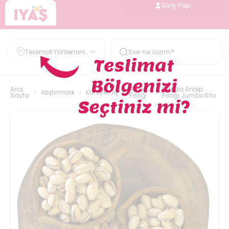
Giriş Yap
Teslimat Yöntemini
Belirle
Ana
Antep
Barida Antep
Atıştırmalık
Kuruyemiş
Sayfa
Fıstığı
Fıstığı Jumbo Kilo