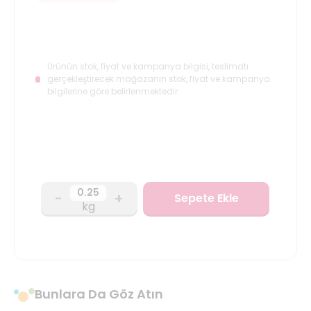
Ürünün stok, fiyat ve kampanya bilgisi, teslimatı
gerçekleştirecek mağazanın stok, fiyat ve kampanya
bilgilerine göre belirlenmektedir.
-
+
Sepete Ekle
kg
Bunlara Da Göz Atın