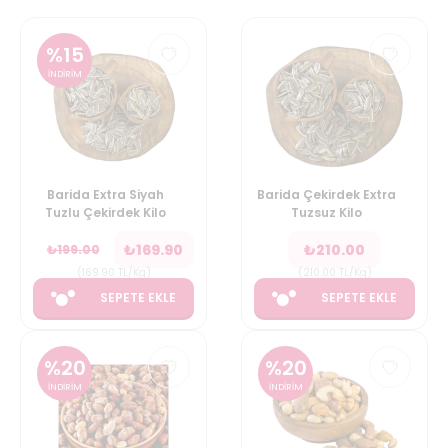
%
15
İNDİRİM
Barida Extra Siyah
Barida Çekirdek Extra
Tuzlu Çekirdek Kilo
Tuzsuz Kilo
₺
169.90
₺
210.00
₺
199.00
(
169.90
TL/Kg
)
(
210.00
TL/Kg
)
SEPETE EKLE
SEPETE EKLE
%
20
%
20
İNDİRİM
İNDİRİM