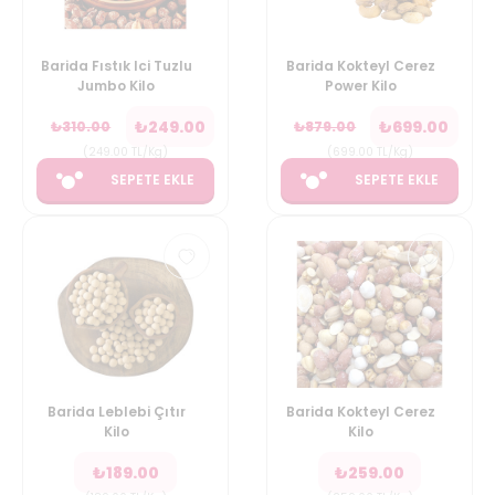
Barida Fıstık Ici Tuzlu
Barida Kokteyl Cerez
Jumbo Kilo
Power Kilo
₺
249.00
₺
699.00
₺
310.00
₺
879.00
(
249.00
TL/Kg
)
(
699.00
TL/Kg
)
SEPETE EKLE
SEPETE EKLE
Barida Leblebi Çıtır
Barida Kokteyl Cerez
Kilo
Kilo
₺
189.00
₺
259.00