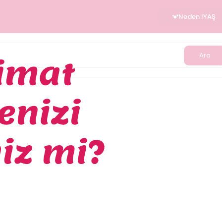
Neden IYAŞ
Ara