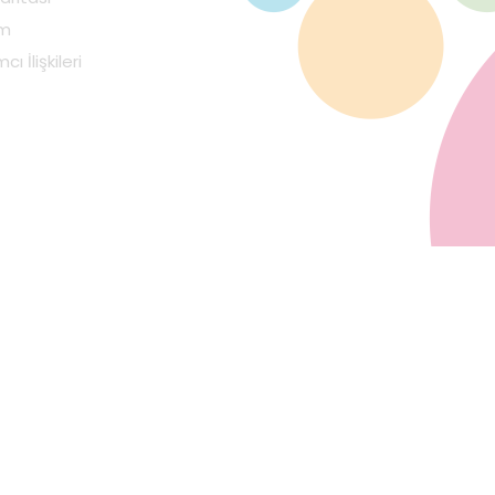
im
cı İlişkileri
Mobi