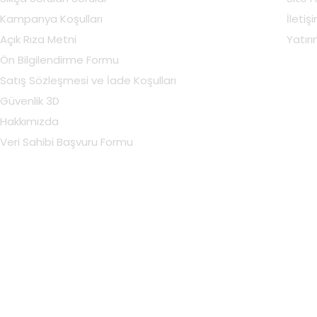
Kampanya Koşulları
İletiş
Açık Rıza Metni
Yatırım
Ön Bilgilendirme Formu
Satış Sözleşmesi ve İade Koşulları
Güvenlik 3D
Hakkımızda
Veri Sahibi Başvuru Formu
Hesabım
Hesabım
Sepetim
Siparişler
Favorilerim
Adresler
Bildirimlerim