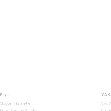
Bilgi
IYAŞ
Müşteri Hizmetleri
Ana S
Sıkça Sorulan Sorular
Site H