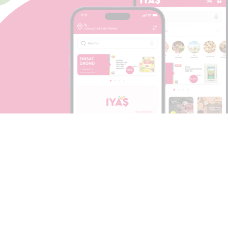
l Uygulamamızı
İndirin