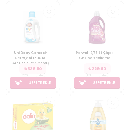
Uni Baby Camasir
Perwoll 2,75 Lt Çiçek
Deterjani 1500 Ml
Cazibe Yenileme
Sensitive Haşlanmış
₺
339.90
₺
229.90
D.
(
226.60
TL/Litre
)
(
83.60
TL/Litre
)
SEPETE EKLE
SEPETE EKLE