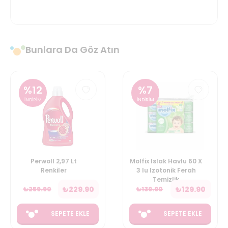
Bunlara Da Göz Atın
%
12
%
7
İNDİRİM
İNDİRİM
Perwoll 2,97 Lt
Molfix Islak Havlu 60 X
Renkiler
3 lu Izotonik Ferah
Temizlik
₺
229.90
₺
129.90
₺
259.90
₺
139.90
SEPETE EKLE
SEPETE EKLE