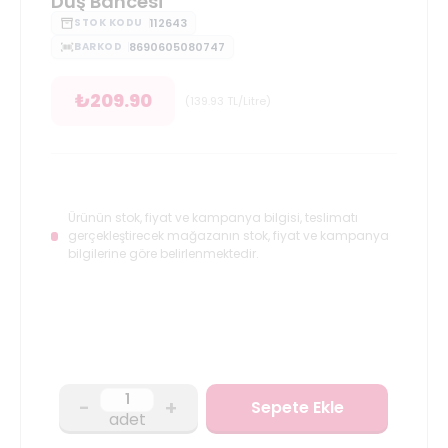
Duş Bahcesi
112643
STOK KODU
8690605080747
BARKOD
₺
209.90
(
139.93
TL/Litre
)
Ürünün stok, fiyat ve kampanya bilgisi, teslimatı
gerçekleştirecek mağazanın stok, fiyat ve kampanya
bilgilerine göre belirlenmektedir.
-
+
Sepete Ekle
adet