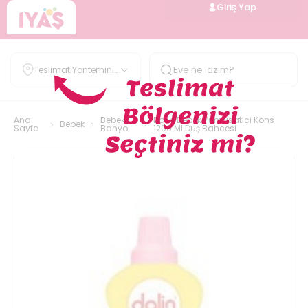
Giriş Yap
Teslimat Yöntemini
Belirle
Ana
Bebek
Dalin Bebek Yumusatici Kons
Bebek
Sayfa
Banyo
1200 Ml Duş Bahcesi