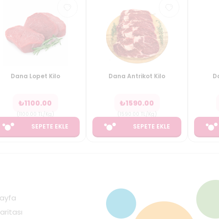
Dana Lopet Kilo
Dana Antrikot Kilo
Da
₺
1100.00
₺
1590.00
(
1100.00
TL/Kg
)
(
1590.00
TL/Kg
)
SEPETE EKLE
SEPETE EKLE
ayfa
aritası