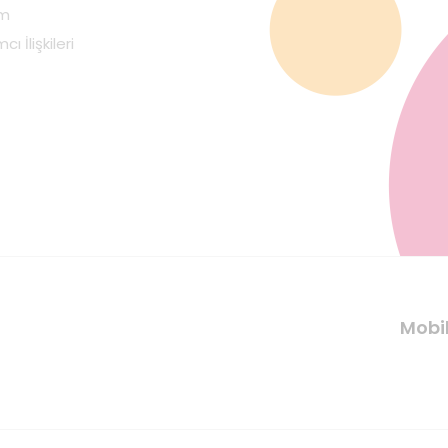
im
cı İlişkileri
Mobi