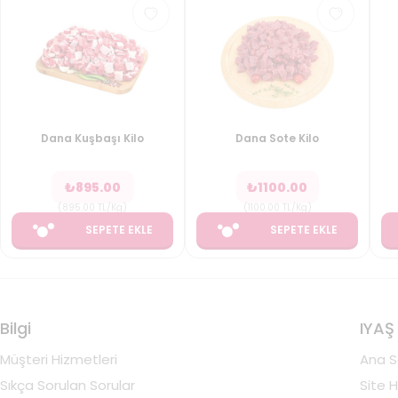
Dana Kuşbaşı Kilo
Dana Sote Kilo
₺
895.00
₺
1100.00
(
895.00
TL/Kg
)
(
1100.00
TL/Kg
)
SEPETE EKLE
SEPETE EKLE
Bilgi
IYAŞ
Müşteri Hizmetleri
Ana S
Sıkça Sorulan Sorular
Site H