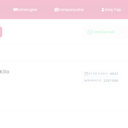
Kataloglar
Kampanyalar
Giriş Yap
Canlı Destek
Kilo
4547
STOK KODU
2207060
BARKOD