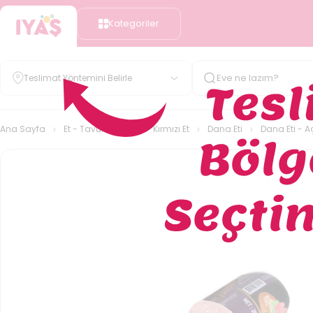
Kategoriler
Teslimat Yöntemini Belirle
Ana Sayfa
Et - Tavuk - Balık
Kırmızı Et
Dana Eti
Dana Eti - A