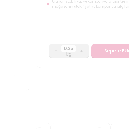
Ürünün stok, fiyat ve kampanya bilgisi, tesli
mağazanın stok, fiyat ve kampanya bilgileri
-
+
Sepete Ekl
kg