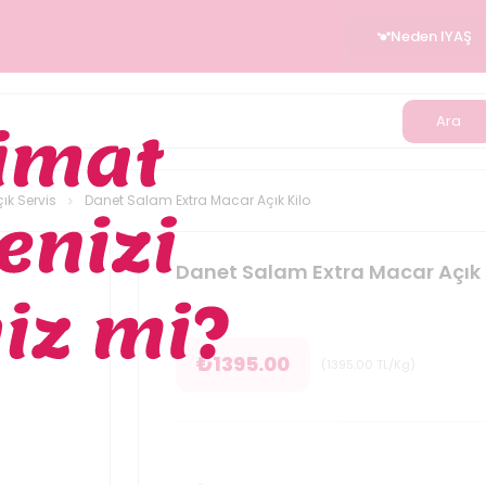
Neden IYAŞ
Ara
çık Servis
Danet Salam Extra Macar Açık Kilo
Danet Salam Extra Macar Açık 
₺
1395.00
(
1395.00
TL/Kg
)