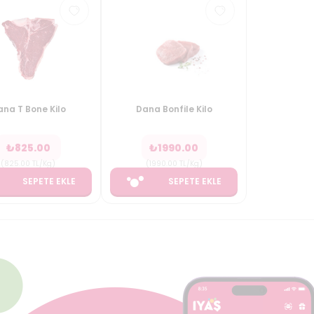
na T Bone Kilo
Dana Bonfile Kilo
₺
825.00
₺
1990.00
(
825.00
TL/Kg
)
(
1990.00
TL/Kg
)
SEPETE EKLE
SEPETE EKLE