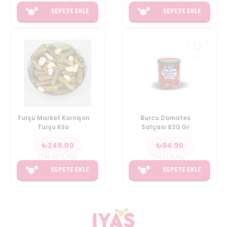
SEPETE EKLE
SEPETE EKLE
Turşu Market Kornişon
Burcu Domates
Turşu Kilo
Salçası 830 Gr
₺
249.00
₺
94.90
(
249.00
TL/Kg
)
(
114.34
TL/Kg
)
SEPETE EKLE
SEPETE EKLE