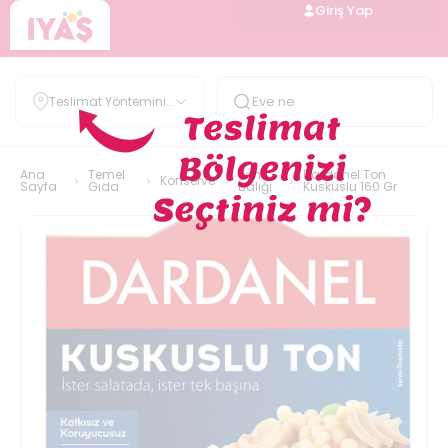
Giriş Yap
Teslimat Yöntemini
Belirle
Ana
Temel
Ton
Dardanel Ton
Konserve
Sayfa
Gıda
Balığı
Kuskuslu 160 Gr