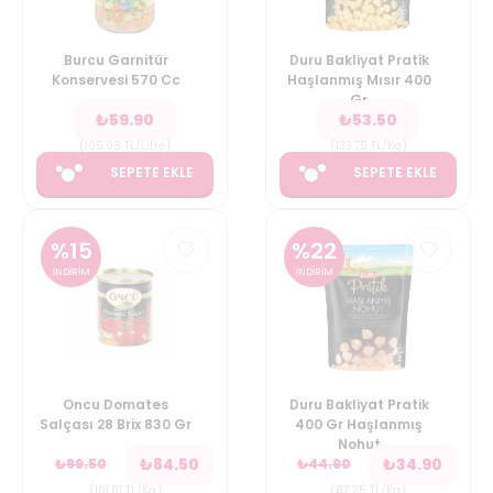
Burcu Garnitür
Duru Bakliyat Pratik
Konservesi 570 Cc
Haşlanmış Mısır 400
Gr
₺
59.90
₺
53.50
(
105.09
TL/Litre
)
(
133.75
TL/Kg
)
SEPETE EKLE
SEPETE EKLE
%
15
%
22
İNDİRİM
İNDİRİM
Oncu Domates
Duru Bakliyat Pratik
Salçası 28 Brix 830 Gr
400 Gr Haşlanmış
Nohut
₺
84.50
₺
34.90
₺
99.50
₺
44.90
(
101.81
TL/Kg
)
(
87.25
TL/Kg
)