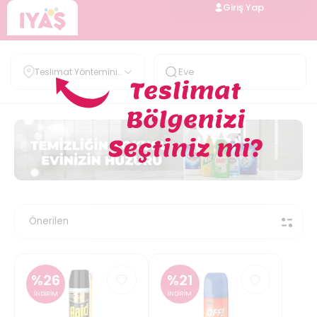
Giriş Yap
Teslimat Yöntemini
Belirle
%
26
%
21
İNDİRİM
İNDİRİM