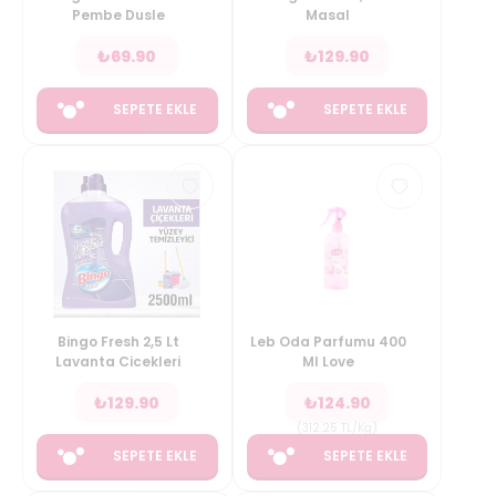
Pembe Dusle
Masal
₺
69.90
₺
129.90
SEPETE EKLE
SEPETE EKLE
Bingo Fresh 2,5 Lt
Leb Oda Parfumu 400
Lavanta Cicekleri
Ml Love
₺
129.90
₺
124.90
(
312.25
TL/Kg
)
SEPETE EKLE
SEPETE EKLE