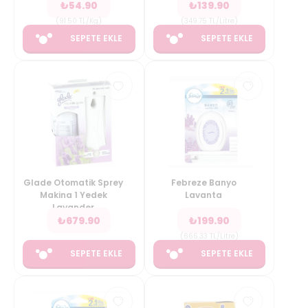
₺
54.90
₺
139.90
(
91.50
TL/Kg
)
(
349.75
TL/Litre
)
SEPETE EKLE
SEPETE EKLE
Glade Otomatik Sprey
Febreze Banyo
Makina 1 Yedek
Lavanta
Lavander
₺
679.90
₺
199.90
(
666.33
TL/Litre
)
SEPETE EKLE
SEPETE EKLE