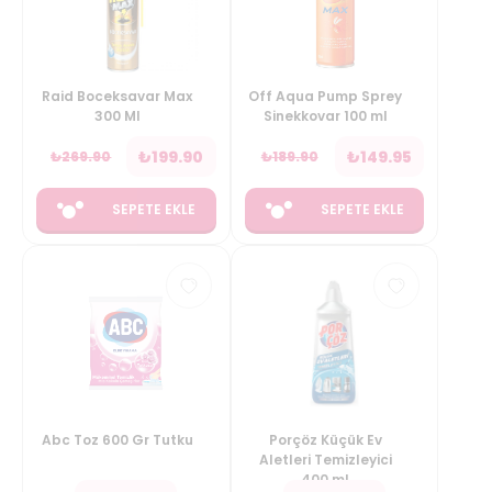
Raid Boceksavar Max
Off Aqua Pump Sprey
300 Ml
Sinekkovar 100 ml
₺
199.90
₺
149.95
₺
269.90
₺
189.90
SEPETE EKLE
SEPETE EKLE
Abc Toz 600 Gr Tutku
Porçöz Küçük Ev
Aletleri Temizleyici
400 ml