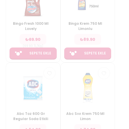
Bingo Fresh 1000 Ml
Bingo Krem 750 Ml
Lovely
Limonlu
₺
69.90
₺
89.90
(
69.90
TL/Kg
)
SEPETE EKLE
SEPETE EKLE
Abc Toz 600 Gr
Abc Sıvı Krem 750 Ml
Regular Soda Etkili
Limon