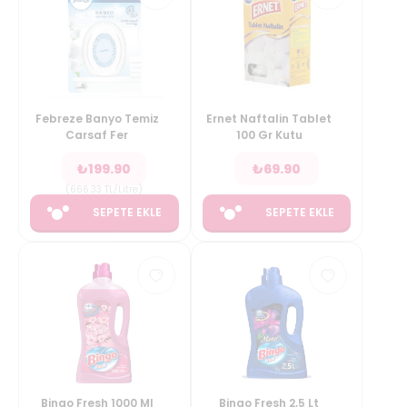
Febreze Banyo Temiz
Ernet Naftalin Tablet
Carsaf Fer
100 Gr Kutu
₺
199.90
₺
69.90
(
666.33
TL/Litre
)
SEPETE EKLE
SEPETE EKLE
Bingo Fresh 1000 Ml
Bingo Fresh 2,5 Lt