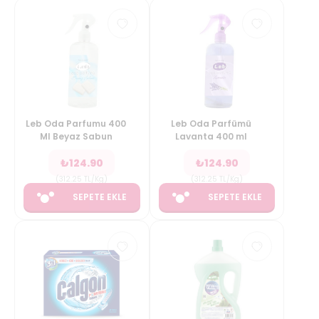
Leb Oda Parfumu 400
Leb Oda Parfümü
Ml Beyaz Sabun
Lavanta 400 ml
₺
124.90
₺
124.90
(
312.25
TL/Kg
)
(
312.25
TL/Kg
)
SEPETE EKLE
SEPETE EKLE