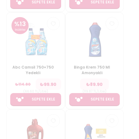
SEPETE EKLE
SEPETE EKLE
%
13
İNDİRİM
Abc Camsil 750+750
Bingo Krem 750 Ml
Yedekli
Amonyakli
₺
99.90
₺
89.90
₺
114.90
(
66.60
TL/Litre
)
(
119.87
TL/Litre
)
SEPETE EKLE
SEPETE EKLE