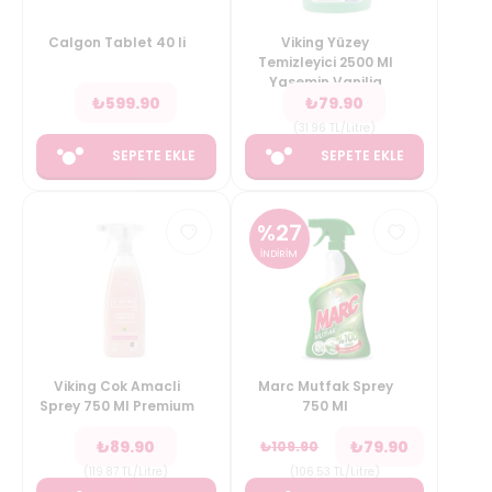
Calgon Tablet 40 li
Viking Yüzey
Temizleyici 2500 Ml
Yasemin Vanilia
₺
599.90
₺
79.90
(
31.96
TL/Litre
)
SEPETE EKLE
SEPETE EKLE
%
27
İNDİRİM
Viking Cok Amacli
Marc Mutfak Sprey
Sprey 750 Ml Premium
750 Ml
₺
89.90
₺
79.90
₺
109.90
(
119.87
TL/Litre
)
(
106.53
TL/Litre
)