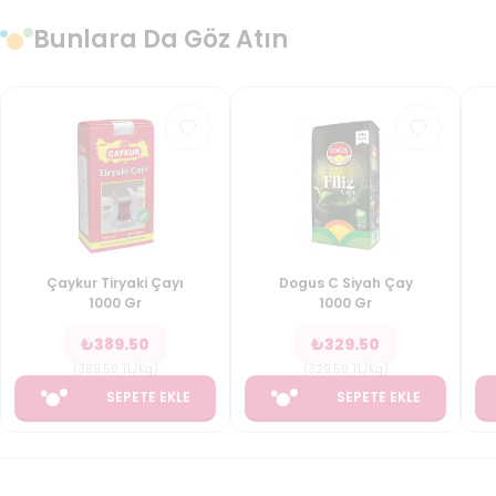
Bunlara Da Göz Atın
Çaykur Tiryaki Çayı
Dogus C Siyah Çay
1000 Gr
1000 Gr
₺
389.50
₺
329.50
(
389.50
TL/Kg
)
(
329.50
TL/Kg
)
SEPETE EKLE
SEPETE EKLE