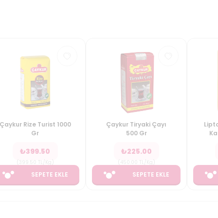
Çaykur Rize Turist 1000
Çaykur Tiryaki Çayı
Lipt
Gr
500 Gr
Ka
₺
399.50
₺
225.00
(
399.50
TL/Kg
)
(
450.00
TL/Kg
)
SEPETE EKLE
SEPETE EKLE