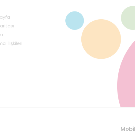
ayfa
aritası
im
cı İlişkileri
Mobi