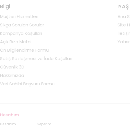
Bilgi
IYAŞ
Müşteri Hizmetleri
Ana S
Sıkça Sorulan Sorular
Site H
Kampanya Koşulları
İletiş
Açık Rıza Metni
Yatırım
Ön Bilgilendirme Formu
Satış Sözleşmesi ve İade Koşulları
Güvenlik 3D
Hakkımızda
Veri Sahibi Başvuru Formu
Hesabım
Hesabım
Sepetim