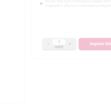
Ürünün stok, fiyat ve kampanya bilgisi, tesli
mağazanın stok, fiyat ve kampanya bilgileri
-
+
Sepete Ekl
adet