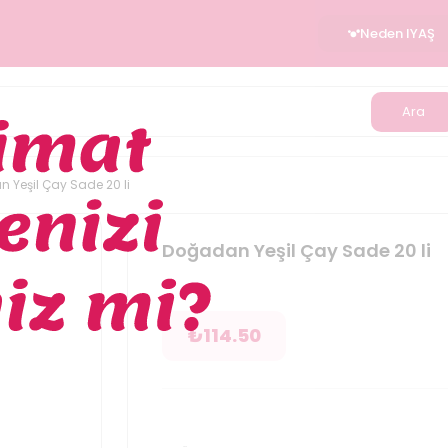
Neden IYAŞ
Ara
 Yeşil Çay Sade 20 li
Doğadan Yeşil Çay Sade 20 li
₺
114.50