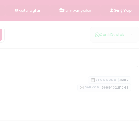
Kataloglar
Kampanyalar
Giriş Yap
Canlı Destek
96817
STOK KODU
8699432211249
BARKOD