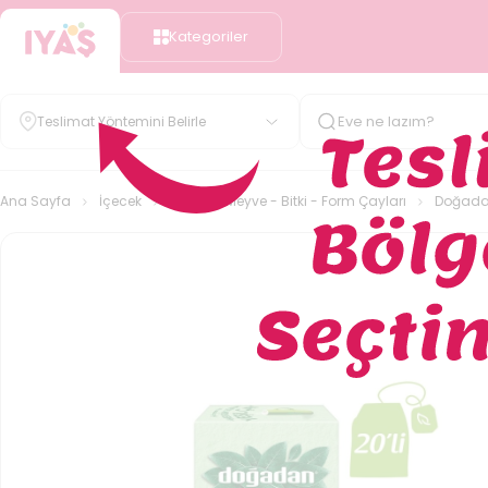
Kategoriler
Teslimat Yöntemini Belirle
Ana Sayfa
İçecek
Çay
Meyve - Bitki - Form Çayları
Doğadan