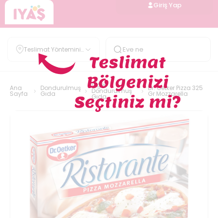
Giriş Yap
Teslimat Yöntemini
Belirle
Diğer
Ana
Dondurulmuş
Dr. Oetker Pizza 325
Dondurulmuş
Sayfa
Gıda
Gr Mozzarella
Gıda