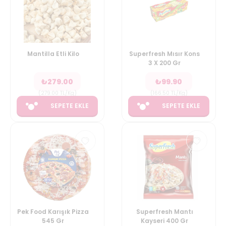
Mantilla Etli Kilo
Superfresh Mısır Kons
3 X 200 Gr
₺
279.00
₺
99.90
(
279.00
TL/Kg
)
(
166.50
TL/Kg
)
SEPETE EKLE
SEPETE EKLE
Pek Food Karışık Pizza
Superfresh Mantı
545 Gr
Kayseri 400 Gr