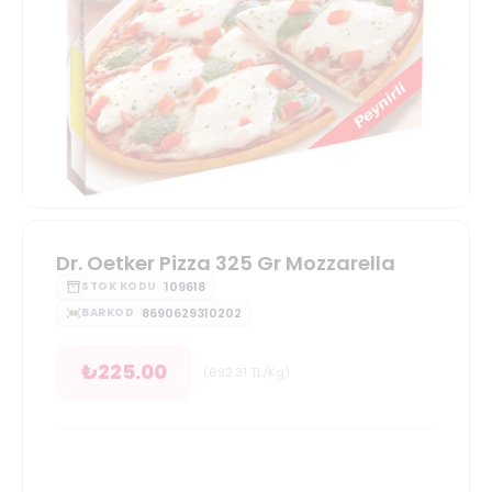
Dr. Oetker Pizza 325 Gr Mozzarella
109618
STOK KODU
8690629310202
BARKOD
₺
225.00
(
692.31
TL/Kg
)