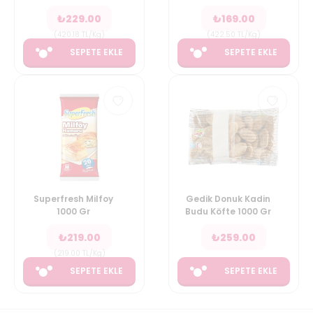
₺
229.00
₺
169.00
(
420.18
TL/Kg
)
(
422.50
TL/Kg
)
SEPETE EKLE
SEPETE EKLE
Superfresh Milfoy
Gedik Donuk Kadin
1000 Gr
Budu Köfte 1000 Gr
₺
219.00
₺
259.00
(
219.00
TL/Kg
)
SEPETE EKLE
SEPETE EKLE