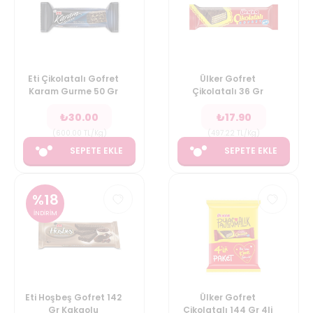
Eti Çikolatalı Gofret
Ülker Gofret
Karam Gurme 50 Gr
Çikolatalı 36 Gr
₺
30.00
₺
17.90
(
600.00
TL/Kg
)
(
497.22
TL/Kg
)
SEPETE EKLE
SEPETE EKLE
%
18
İNDİRİM
Eti Hoşbeş Gofret 142
Ülker Gofret
Gr Kakaolu
Çikolatalı 144 Gr 4li