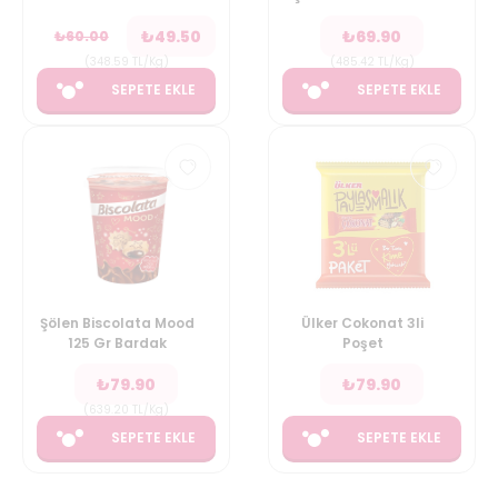
₺
49.50
₺
69.90
₺
60.00
(
348.59
TL/Kg
)
(
485.42
TL/Kg
)
SEPETE EKLE
SEPETE EKLE
Şölen Biscolata Mood
Ülker Cokonat 3li
125 Gr Bardak
Poşet
₺
79.90
₺
79.90
(
639.20
TL/Kg
)
SEPETE EKLE
SEPETE EKLE