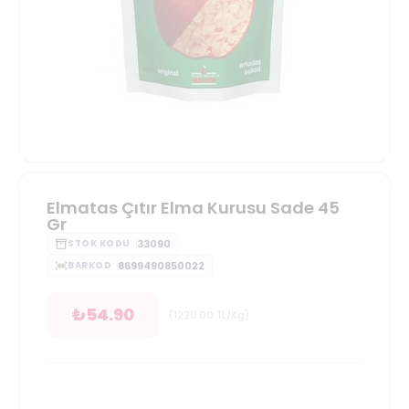
Elmatas Çıtır Elma Kurusu Sade 45
Gr
33090
STOK KODU
8699490850022
BARKOD
₺
54.90
(
1220.00
TL/Kg
)