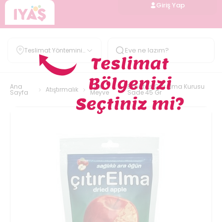
Giriş Yap
Teslimat Yöntemini
Belirle
Ana
Kuru
Elmatas Çıtır Elma Kurusu
Atıştırmalık
Sayfa
Meyve
Sade 45 Gr