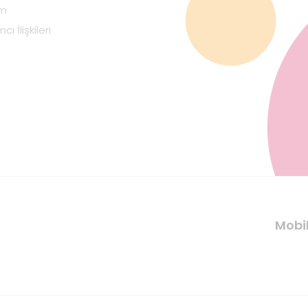
im
cı İlişkileri
Mobi