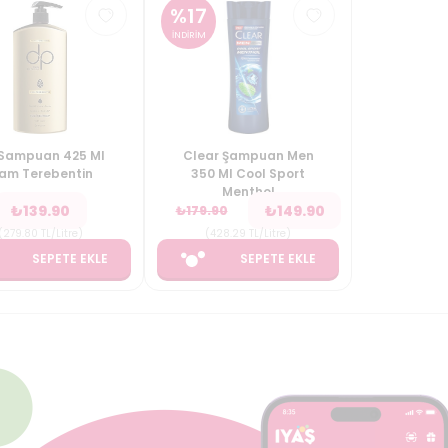
%
17
İNDİRİM
Sampuan 425 Ml
Clear Şampuan Men
am Terebentin
350 Ml Cool Sport
Menthol
₺
139.90
₺
149.90
₺
179.90
(
279.80
TL/Litre
)
(
428.29
TL/Litre
)
SEPETE EKLE
SEPETE EKLE