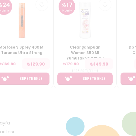
%
24
%
17
İNDİRİM
İNDİRİM
Morfose S Sprey 400 Ml
Clear Şampuan
Dp 
Turuncu Ultra Strong
Women 350 Ml
C
Yumusak ve Parlak
₺
129.90
₺
149.90
₺
169.90
₺
179.90
(
428.29
TL/Litre
)
SEPETE EKLE
SEPETE EKLE
ayfa
aritası