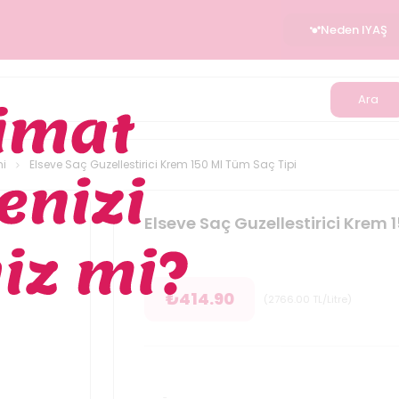
Neden IYAŞ
Ara
mi
Elseve Saç Guzellestirici Krem 150 Ml Tüm Saç Tipi
Elseve Saç Guzellestirici Krem 
₺
414.90
(
2766.00
TL/Litre
)