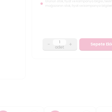
Ürünün stok, fiyat ve kampanya bilgisi, tesli
mağazanın stok, fiyat ve kampanya bilgileri
-
+
Sepete Ekl
adet