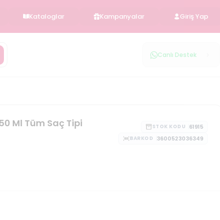
Kataloglar
Kampanyalar
Giriş Yap
Canlı Destek
150 Ml Tüm Saç Tipi
61915
STOK KODU
3600523036349
BARKOD