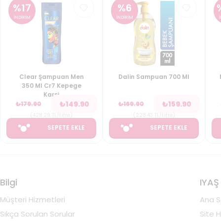
%
17
%
6
İNDİRİM
İNDİRİM
Clear Şampuan Men
Dalin Sampuan 700 Ml
350 Ml Cr7 Kepege
Karsi
₺
149.90
₺
159.90
₺
179.90
₺
169.90
(
428.29
TL/Litre
)
(
228.43
TL/Litre
)
SEPETE EKLE
SEPETE EKLE
Bilgi
IYAŞ
Müşteri Hizmetleri
Ana S
Sıkça Sorulan Sorular
Site H