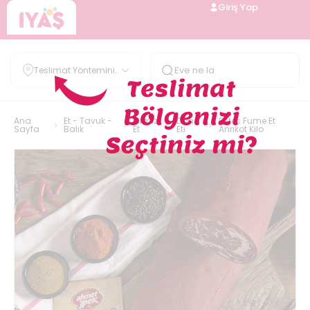
Giriş Yap
Teslimat Yöntemini
Belirle
Ana
Et - Tavuk -
Kırmızı
Dana
Enfes Fume Et
Sayfa
Balık
Et
Eti
Anrikot Kilo