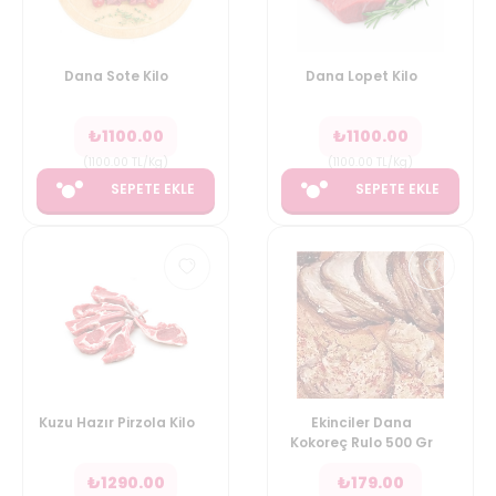
Dana Sote Kilo
Dana Lopet Kilo
₺
1100.00
₺
1100.00
(
1100.00
TL/Kg
)
(
1100.00
TL/Kg
)
SEPETE EKLE
SEPETE EKLE
Kuzu Hazır Pirzola Kilo
Ekinciler Dana
Kokoreç Rulo 500 Gr
₺
1290.00
₺
179.00