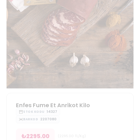
Enfes Fume Et Anrikot Kilo
14327
STOK KODU
2207080
BARKOD
₺
2295.00
(
2295.00
TL/Kg
)