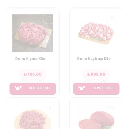
Dana Kıyma Kilo
Dana Kuşbaşı Kilo
₺
795.00
₺
895.00
(
795.00
TL/Kg
)
(
895.00
TL/Kg
)
SEPETE EKLE
SEPETE EKLE