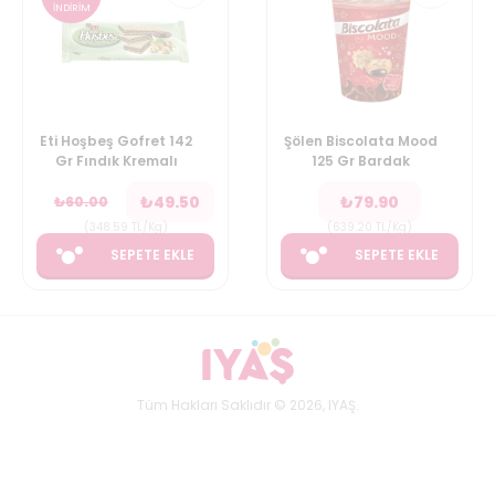
İNDİRİM
Eti Hoşbeş Gofret 142
Şölen Biscolata Mood
Gr Fındık Kremalı
125 Gr Bardak
₺
49.50
₺
79.90
₺
60.00
(
348.59
TL/Kg
)
(
639.20
TL/Kg
)
SEPETE EKLE
SEPETE EKLE
Tüm Hakları Saklıdır © 2026, IYAŞ.