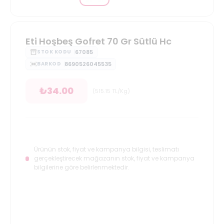
Eti Hoşbeş Gofret 70 Gr Sütlü Hc
67085
STOK KODU
8690526045535
BARKOD
₺
34.00
(
515.15
TL/Kg
)
Ürünün stok, fiyat ve kampanya bilgisi, teslimatı
gerçekleştirecek mağazanın stok, fiyat ve kampanya
bilgilerine göre belirlenmektedir.