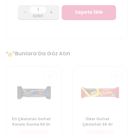
-
+
Sepete Ekle
adet
Bunlara Da Göz Atın
Eti Çikolatalı Gofret
Ülker Gofret
Karam Gurme 50 Gr
Çikolatalı 36 Gr