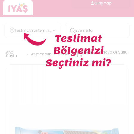
Giriş Yap
Teslimat Yöntemini
Belirle
Ana
Eti Hoşbeş Gofret 70 Gr Sütlü
Atıştırmalık
Gofret
Sayfa
Hc