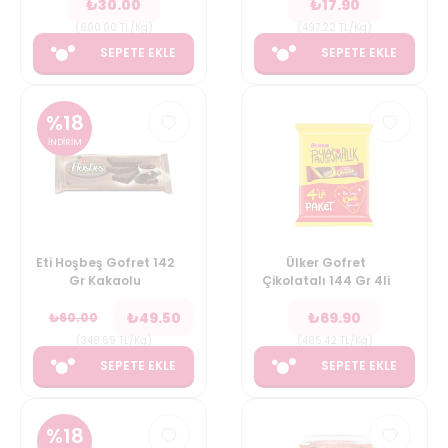
₺
30.00
₺
17.90
(
600.00
TL/Kg
)
(
497.22
TL/Kg
)
SEPETE EKLE
SEPETE EKLE
%
18
İNDİRİM
Eti Hoşbeş Gofret 142
Ülker Gofret
Gr Kakaolu
Çikolatalı 144 Gr 4li
₺
49.50
₺
69.90
₺
60.00
(
348.59
TL/Kg
)
(
485.42
TL/Kg
)
SEPETE EKLE
SEPETE EKLE
%
18