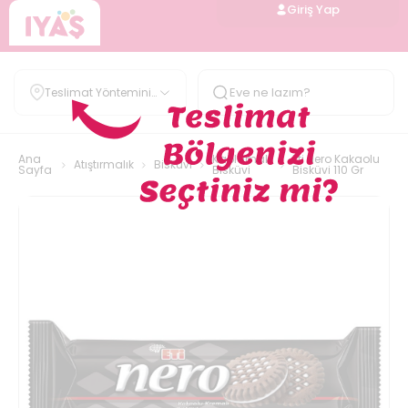
Giriş Yap
Teslimat Yöntemini
Belirle
Ana
Kaplamalı
Eti Nero Kakaolu
Atıştırmalık
Bisküvi
Sayfa
Bisküvi
Bisküvi 110 Gr