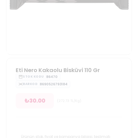
Eti Nero Kakaolu Bisküvi 110 Gr
86470
STOK KODU
8690526793184
BARKOD
₺
30.00
(
272.73
TL/Kg
)
Ürünün stok, fiyat ve kampanya bilgisi, teslimatı