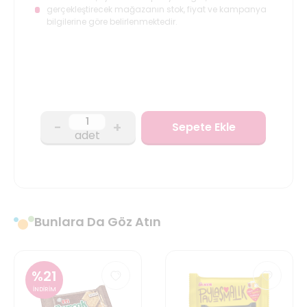
gerçekleştirecek mağazanın stok, fiyat ve kampanya
bilgilerine göre belirlenmektedir.
-
+
Sepete Ekle
adet
Bunlara Da Göz Atın
%
21
İNDİRİM