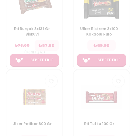
Eti Burçak 3x131 Gr
Ülker Biskrem 3x100
Bisküvi
Kakaolu Rulo
₺
57.50
₺
69.90
₺
73.00
(
146.31
TL/Kg
)
SEPETE EKLE
SEPETE EKLE
Ülker Petibor 800 Gr
Eti Tutku 100 Gr