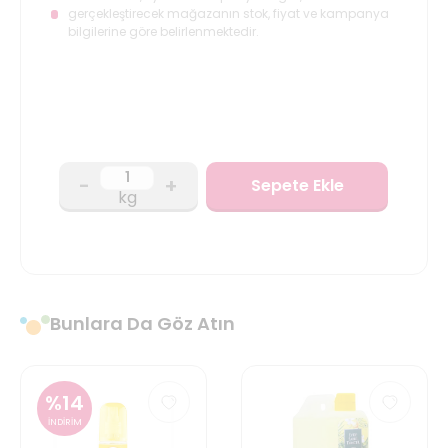
gerçekleştirecek mağazanın stok, fiyat ve kampanya
bilgilerine göre belirlenmektedir.
-
+
Sepete Ekle
kg
Bunlara Da Göz Atın
%
14
İNDİRİM