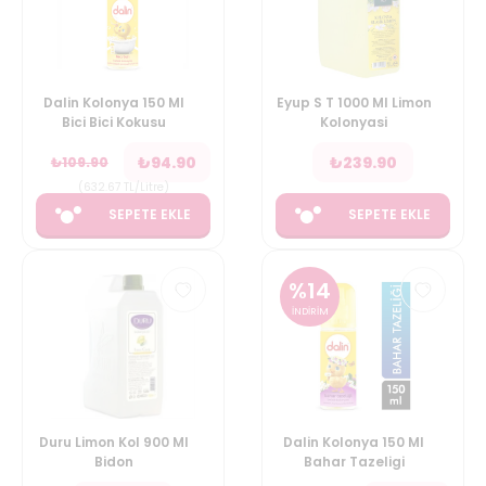
Dalin Kolonya 150 Ml
Eyup S T 1000 Ml Limon
Bici Bici Kokusu
Kolonyasi
₺
94.90
₺
239.90
₺
109.90
(
632.67
TL/Litre
)
SEPETE EKLE
SEPETE EKLE
%
14
İNDİRİM
Duru Limon Kol 900 Ml
Dalin Kolonya 150 Ml
Bidon
Bahar Tazeligi