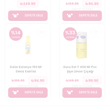
₺
249.90
₺
94.90
₺
109.90
(
632.67
TL/Litre
)
SEPETE EKLE
SEPETE EKLE
%
14
%
33
İNDİRİM
İNDİRİM
Dalin Kolonya 150 Ml
Duru Kol Y 400 Ml Pvc
Deniz Esintisi
Şişe Limon Çiçeği
₺
94.90
₺
99.90
₺
109.90
₺
149.90
(
632.67
TL/Litre
)
(
249.75
TL/Litre
)
SEPETE EKLE
SEPETE EKLE