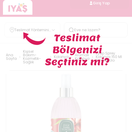
Giriş Yap
Teslimat Yöntemini
Belirle
Kişisel
Eyup Sprey
Ana
Bakım-
Aromalı
Kolonya
Kolonya 150 Ml
Sayfa
Kozmetik-
Kolonya
Amber Kilo
Sağlık