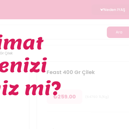
Neden IYAŞ
Ara
Gr Çilek
Feast 400 Gr Çilek
₺
259.00
(
647.50
TL/Kg
)