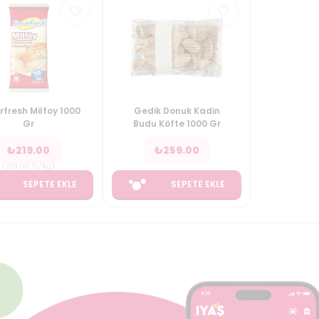
rfresh Milfoy 1000
Gedik Donuk Kadin
Gr
Budu Köfte 1000 Gr
₺
219.00
₺
259.00
(
219.00
TL/Kg
)
SEPETE EKLE
SEPETE EKLE