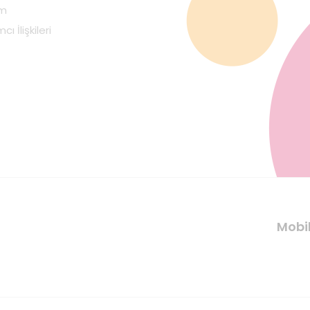
im
cı İlişkileri
Mobi