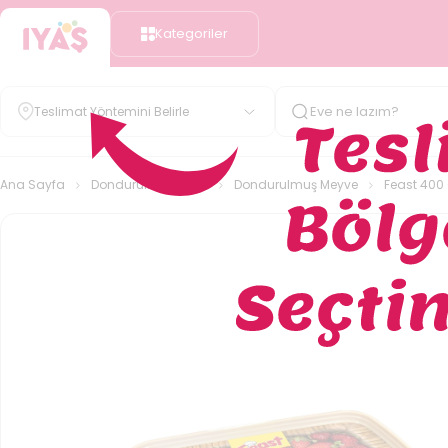
Kategoriler
Teslimat Yöntemini Belirle
Ana Sayfa
Dondurulmuş Gıda
Dondurulmuş Meyve
Feast 400 