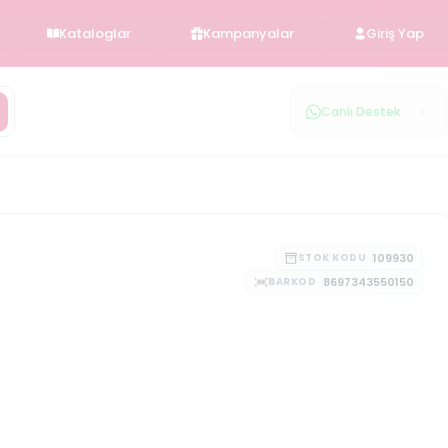
Kataloglar
Kampanyalar
Giriş Yap
Canlı Destek
109930
STOK KODU
8697343550150
BARKOD