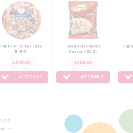
Pek Food Karışık Pizza
Superfresh Mantı
Supe
545 Gr
Kayseri 400 Gr
₺
229.00
₺
169.00
(
420.18
TL/Kg
)
(
422.50
TL/Kg
)
SEPETE EKLE
SEPETE EKLE
ayfa
aritası