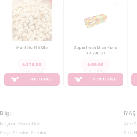
Mantilla Etli Kilo
Superfresh Mısır Kons
3 X 200 Gr
₺
279.00
₺
99.90
(
279.00
TL/Kg
)
(
166.50
TL/Kg
)
SEPETE EKLE
SEPETE EKLE
Bilgi
IYAŞ
Müşteri Hizmetleri
Ana S
Sıkça Sorulan Sorular
Site H