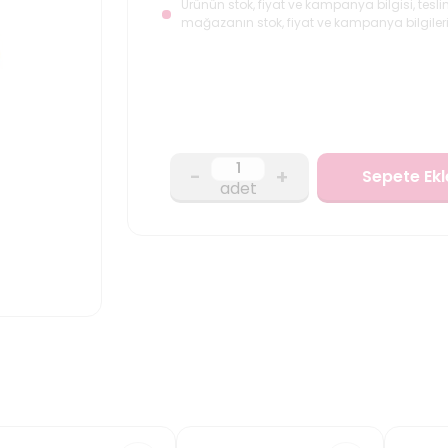
Ürünün stok, fiyat ve kampanya bilgisi, tesli
mağazanın stok, fiyat ve kampanya bilgileri
-
+
Sepete Ekl
adet