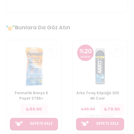
Bunlara Da Göz Atın
%
20
İNDİRİM
Permatik Banyo 5
Arko Tıraş Köpüğü 200
Poşet 3796+
Ml Cool
₺
89.90
₺
79.90
₺
99.90
(
399.50
TL/Litre
)
SEPETE EKLE
SEPETE EKLE