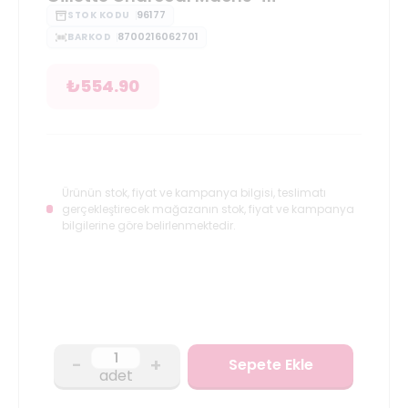
96177
STOK KODU
8700216062701
BARKOD
₺
554.90
Ürünün stok, fiyat ve kampanya bilgisi, teslimatı
gerçekleştirecek mağazanın stok, fiyat ve kampanya
bilgilerine göre belirlenmektedir.
-
+
Sepete Ekle
adet