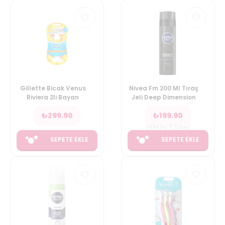
Gillette Bicak Venus
Nivea Fm 200 Ml Tıraş
Riviera 2li Bayan
Jeli Deep Dimension
₺
299.90
₺
199.90
(
999.50
TL/Litre
)
SEPETE EKLE
SEPETE EKLE