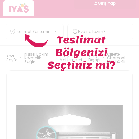
Giriş Yap
Teslimat Yöntemini
Belirle
Kişisel Bakım-
Gillette
Ana
Tıraş
Tıraş
Kozmetik-
Charcoal
Sayfa
Malzemeleri
Bıçağı
Sağlık
Mach3 4li