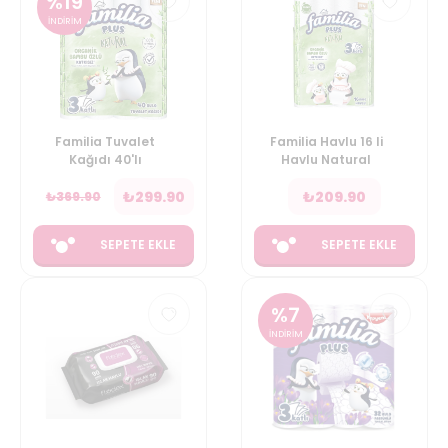
%
19
İNDİRİM
Familia Tuvalet
Familia Havlu 16 li
Kağıdı 40'lı
Havlu Natural
₺
299.90
₺
209.90
₺
369.90
SEPETE EKLE
SEPETE EKLE
%
7
İNDİRİM