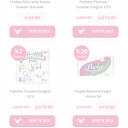
Flodex 90li Islak Havlu
Familia Perfum
Dream Garden
Tuvalet Kağıdı 32'li
₺
24.90
₺
279.90
₺
299.90
SEPETE EKLE
SEPETE EKLE
%
7
%
20
İNDİRİM
İNDİRİM
Familia Tuvalet Kagidi
Papia Biocare Kağıt
32'li
Havlu 8li
₺
279.90
₺
119.90
₺
299.90
₺
149.90
SEPETE EKLE
SEPETE EKLE