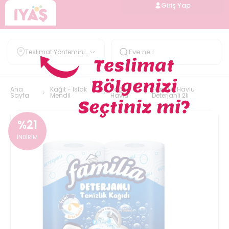
Giriş Yap
Teslimat Yöntemini
Belirle
Ana
Kağıt - Islak
Kağıt
Familia Havlu
Sayfa
Mendil
Havlu
Deterjanli 2li
%
21
İNDİRİM