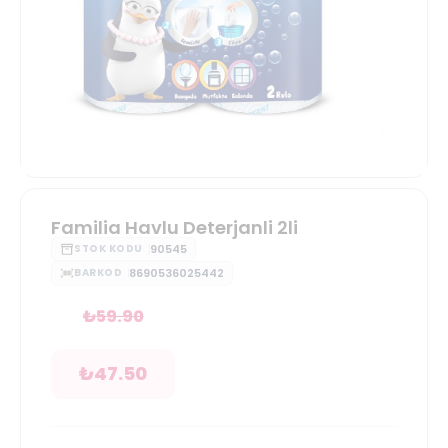
Familia Havlu Deterjanli 2li
90545
STOK KODU
8690536025442
BARKOD
₺
59.90
₺
47.50