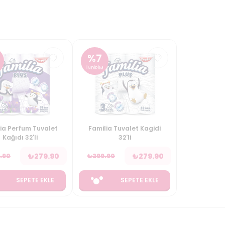
%
7
İNDİRİM
ia Perfum Tuvalet
Familia Tuvalet Kagidi
Kağıdı 32'li
32'li
₺
279.90
₺
279.90
.90
₺
299.90
SEPETE EKLE
SEPETE EKLE