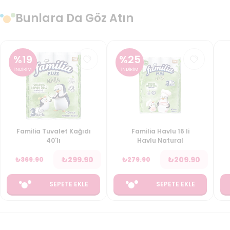
Bunlara Da Göz Atın
%
19
%
25
İNDİRİM
İNDİRİM
Familia Tuvalet Kağıdı
Familia Havlu 16 li
40'lı
Havlu Natural
₺
299.90
₺
209.90
₺
369.90
₺
279.90
SEPETE EKLE
SEPETE EKLE