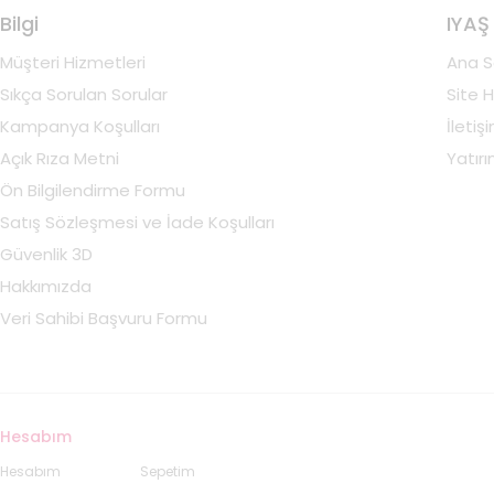
Bilgi
IYAŞ
Müşteri Hizmetleri
Ana S
Sıkça Sorulan Sorular
Site H
Kampanya Koşulları
İletiş
Açık Rıza Metni
Yatırım
Ön Bilgilendirme Formu
Satış Sözleşmesi ve İade Koşulları
Güvenlik 3D
Hakkımızda
Veri Sahibi Başvuru Formu
Hesabım
Hesabım
Sepetim