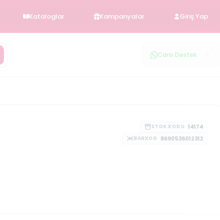
Kataloglar
Kampanyalar
Giriş Yap
Canlı Destek
14174
STOK KODU
8690536012312
BARKOD