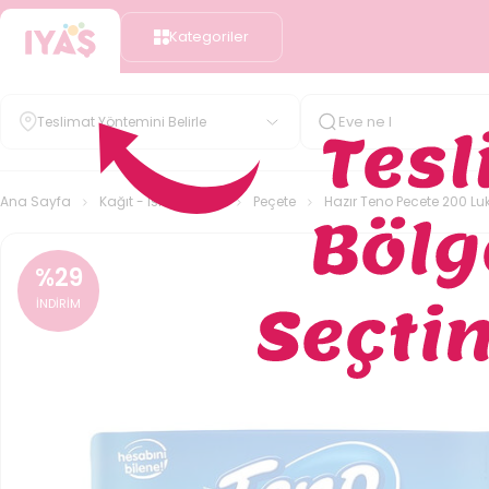
Kategoriler
Teslimat Yöntemini Belirle
Ana Sayfa
Kağıt - Islak Mendil
Peçete
Hazır Teno Pecete 200 Lu
%
29
İNDİRİM