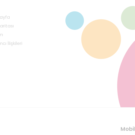
ayfa
aritası
im
cı İlişkileri
Mobi