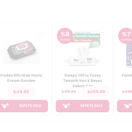
%
8
%
7
İNDİRİM
İNDİRİM
Flodex 90li Islak Havlu
Sleepy 100 lu Yüzey
Famil
Dream Garden
Temizlik Hav K Beyaz
Sabun Kok
₺
24.90
₺
109.90
₺
119.90
₺
299
SEPETE EKLE
SEPETE EKLE