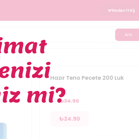
Neden IYAŞ
Ara
k
Hazır Teno Pecete 200 Luk
₺
34.90
₺
24.90