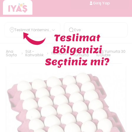
Giriş Yap
Teslimat Yöntemini
Belirle
Ana
Süt -
30'lu
IYAŞ Yumurta 30
Yumurta
Sayfa
Kahvaltılık
Yumurta
lu Duble