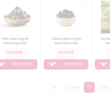
Yöre Siyah Zeytin
Tekzen Hiper Siyah
Zeytin
Dilimli Açık Kilo
Sele Zeytin Kilo
Sel
₺
249.00
₺
275.00
(
249.00
TL/Kg
)
(
275.00
TL/Kg
)
(
SEPETE EKLE
SEPETE EKLE
İlk
Önceki
1
Sonra