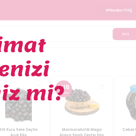
Neden IYAŞ
Ara
%
18
İNDİRİM
Elit Kuru Sele Zeytin
Marmarabirlik Mega
Cebel 
Açık Kilo
Alaca Siyah Zeytin Kilo