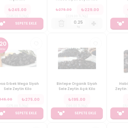
₺
245.00
₺
229.00
₺
279.00
(
245.00
TL/Kg
)
(
229.00
TL/Kg
)
(
SEPETE EKLE
kg
20
İRİM
esa Erbek Mega Siyah
Bintepe Organik Siyah
Habi
Sele Zeytin Kilo
Sele Zeytin Açık Kilo
Zeytin 
₺
275.00
₺
195.00
345.00
(
275.00
TL/Kg
)
(
195.00
TL/Kg
)
(
15
SEPETE EKLE
SEPETE EKLE