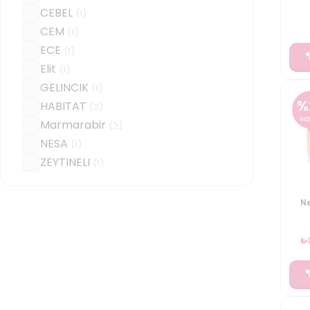
CEBEL
(
1
)
CEM
(
1
)
ECE
(
1
)
Elit
(
1
)
GELINCIK
(
1
)
%
HABITAT
(
2
)
İND
Marmarabir
(
2
)
NESA
(
1
)
ZEYTINELI
(
1
)
N
₺