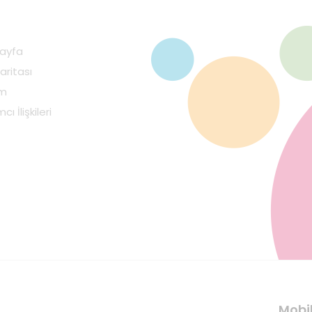
ayfa
aritası
im
cı İlişkileri
Mobi