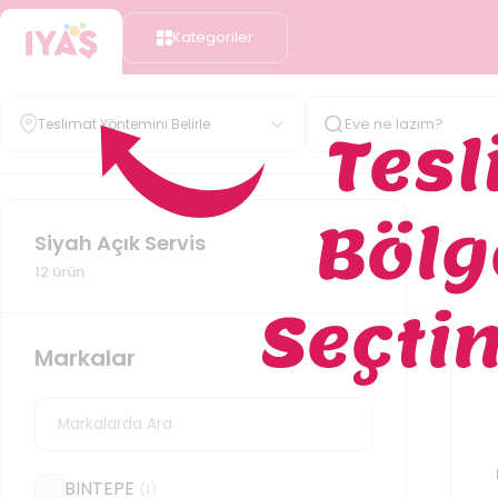
Kategoriler
Teslimat Yöntemini Belirle
Siyah Açık Servis
12
ürün
Markalar
BINTEPE
(
1
)