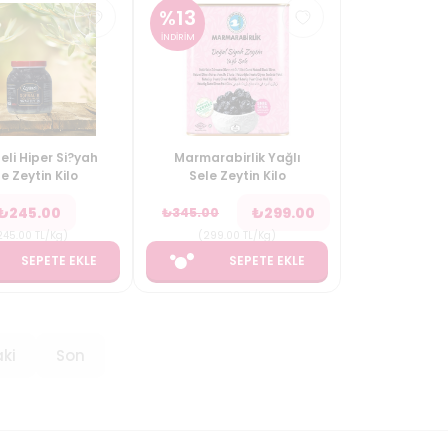
%
13
İNDİRİM
eli Hiper Si?yah
Marmarabirlik Yağlı
e Zeytin Kilo
Sele Zeytin Kilo
₺
245.00
₺
299.00
₺
345.00
245.00
TL/Kg
)
(
299.00
TL/Kg
)
SEPETE EKLE
SEPETE EKLE
ki
Son