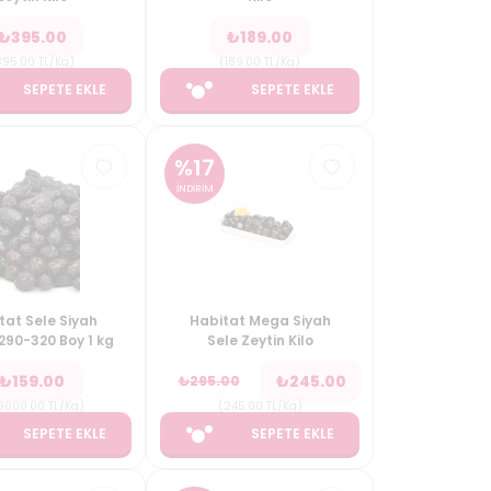
₺
395.00
₺
189.00
395.00
TL/Kg
)
(
189.00
TL/Kg
)
SEPETE EKLE
SEPETE EKLE
%
17
İNDİRİM
tat Sele Siyah
Habitat Mega Siyah
290-320 Boy 1 kg
Sele Zeytin Kilo
₺
159.00
₺
245.00
₺
295.00
9000.00
TL/Kg
)
(
245.00
TL/Kg
)
SEPETE EKLE
SEPETE EKLE