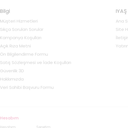
Bilgi
IYAŞ
Müşteri Hizmetleri
Ana S
Sıkça Sorulan Sorular
Site H
Kampanya Koşulları
İletiş
Açık Rıza Metni
Yatırım
Ön Bilgilendirme Formu
Satış Sözleşmesi ve İade Koşulları
Güvenlik 3D
Hakkımızda
Veri Sahibi Başvuru Formu
Hesabım
Hesabım
Sepetim