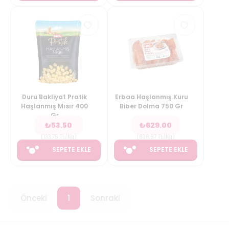
Duru Bakliyat Pratik
Erbaa Haşlanmış Kuru
Haşlanmış Mısır 400
Biber Dolma 750 Gr
Gr
₺
53.50
₺
629.00
(
133.75
TL/Kg
)
(
838.67
TL/Kg
)
SEPETE EKLE
SEPETE EKLE
Önceki
1
Sonraki