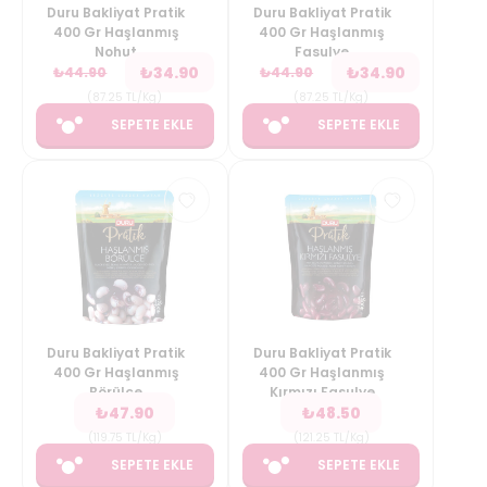
Duru Bakliyat Pratik
Duru Bakliyat Pratik
400 Gr Haşlanmış
400 Gr Haşlanmış
Nohut
Fasulye
₺
34.90
₺
34.90
₺
44.90
₺
44.90
(
87.25
TL/Kg
)
(
87.25
TL/Kg
)
SEPETE EKLE
SEPETE EKLE
Duru Bakliyat Pratik
Duru Bakliyat Pratik
400 Gr Haşlanmış
400 Gr Haşlanmış
Börülce
Kırmızı Fasulye
₺
47.90
₺
48.50
(
119.75
TL/Kg
)
(
121.25
TL/Kg
)
SEPETE EKLE
SEPETE EKLE