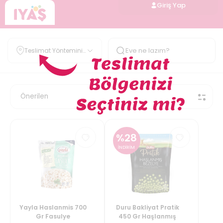
Giriş Yap
Teslimat Yöntemini
Belirle
%
28
İNDİRİM
Yayla Haslanmis 700
Duru Bakliyat Pratik
Gr Fasulye
450 Gr Haşlanmış