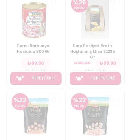
%
26
İNDİRİM
Burcu Barbunya
Duru Bakliyat Pratik
Haslama 800 Gr
Haşlanmış Mısır 3x235
Gr
₺
69.90
₺
99.90
₺
135.00
(
87.38
TL/Kg
)
(
141.70
TL/Kg
)
SEPETE EKLE
SEPETE EKLE
%
22
%
22
İNDİRİM
İNDİRİM