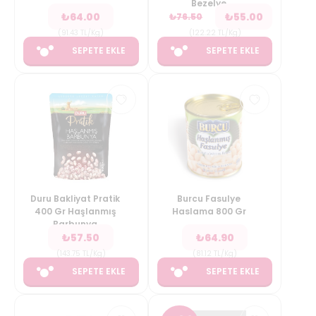
Bezelye
₺
64.00
₺
55.00
₺
76.50
(
91.43
TL/Kg
)
(
122.22
TL/Kg
)
SEPETE EKLE
SEPETE EKLE
Duru Bakliyat Pratik
Burcu Fasulye
400 Gr Haşlanmış
Haslama 800 Gr
Barbunya
₺
57.50
₺
64.90
(
143.75
TL/Kg
)
(
81.12
TL/Kg
)
SEPETE EKLE
SEPETE EKLE