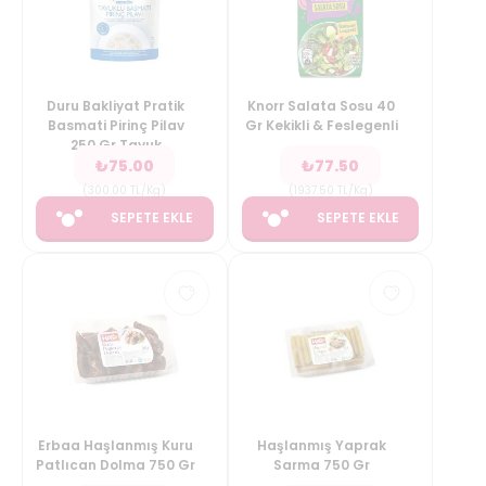
Duru Bakliyat Pratik
Knorr Salata Sosu 40
Basmati Pirinç Pilav
Gr Kekikli & Feslegenli
250 Gr Tavuk
₺
75.00
₺
77.50
(
300.00
TL/Kg
)
(
1937.50
TL/Kg
)
SEPETE EKLE
SEPETE EKLE
Erbaa Haşlanmış Kuru
Haşlanmış Yaprak
Patlıcan Dolma 750 Gr
Sarma 750 Gr