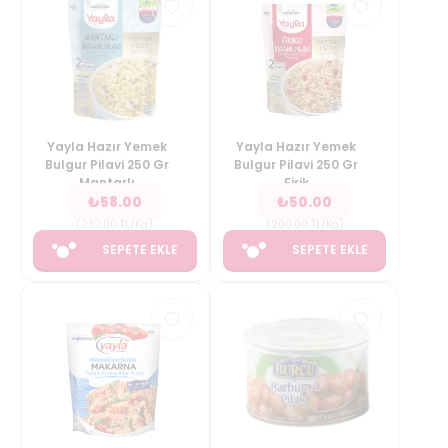
Yayla Hazır Yemek
Yayla Hazır Yemek
Bulgur Pilavi 250 Gr
Bulgur Pilavi 250 Gr
Mantarlı
Firik
₺
58.00
₺
50.00
(
232.00
TL/Kg
)
(
200.00
TL/Kg
)
SEPETE EKLE
SEPETE EKLE