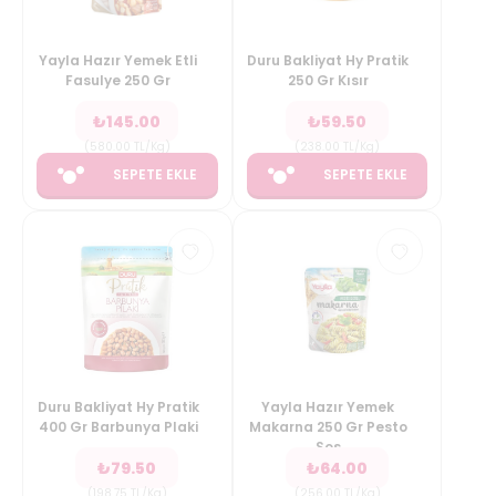
Yayla Hazır Yemek Etli
Duru Bakliyat Hy Pratik
Fasulye 250 Gr
250 Gr Kısır
₺
145.00
₺
59.50
(
580.00
TL/Kg
)
(
238.00
TL/Kg
)
SEPETE EKLE
SEPETE EKLE
Duru Bakliyat Hy Pratik
Yayla Hazır Yemek
400 Gr Barbunya Plaki
Makarna 250 Gr Pesto
Sos
₺
79.50
₺
64.00
(
198.75
TL/Kg
)
(
256.00
TL/Kg
)