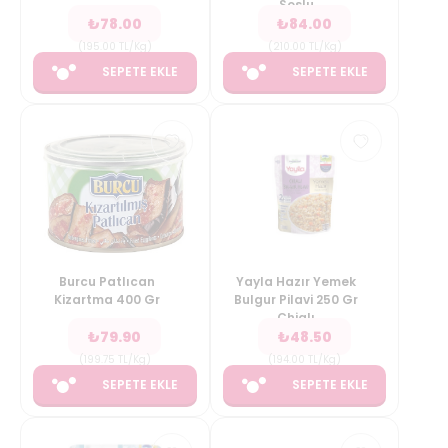
Soslu
₺
78.00
₺
84.00
(
195.00
TL/Kg
)
(
210.00
TL/Kg
)
SEPETE EKLE
SEPETE EKLE
Burcu Patlıcan
Yayla Hazır Yemek
Kizartma 400 Gr
Bulgur Pilavi 250 Gr
Chialı
₺
79.90
₺
48.50
(
199.75
TL/Kg
)
(
194.00
TL/Kg
)
SEPETE EKLE
SEPETE EKLE