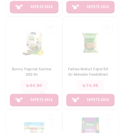
SEPETE EKLE
SEPETE EKLE
Burcu Yaprak Sarma
Fellas Nohut Cipsi 50
200 Gr
Gr Mevsim Yesillikleri
₺
94.90
₺
74.95
(
474.50
TL/Kg
)
SEPETE EKLE
SEPETE EKLE