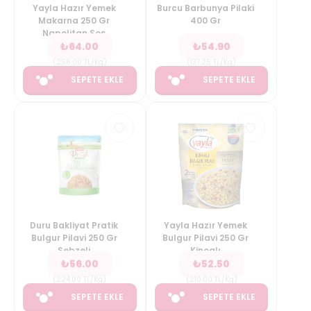
Yayla Hazır Yemek
Burcu Barbunya Pilaki
Makarna 250 Gr
400 Gr
Napolitan Sos
₺
64.00
₺
54.90
(
256.00
TL/Kg
)
(
137.25
TL/Kg
)
SEPETE EKLE
SEPETE EKLE
Duru Bakliyat Pratik
Yayla Hazır Yemek
Bulgur Pilavi 250 Gr
Bulgur Pilavi 250 Gr
Sebzeli
Kinoalı
₺
56.00
₺
52.50
(
224.00
TL/Kg
)
(
210.00
TL/Kg
)
SEPETE EKLE
SEPETE EKLE