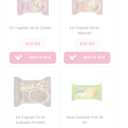
Eti Topkek 40 Gr Çilekli
Eti Topkek 40 Gr
Meyveli
₺
13.00
₺
13.00
(
325.00
TL/Kg
)
SEPETE EKLE
SEPETE EKLE
Eti Topkek 35 Gr
Ülker Dankek Poti 35
Kakaolu Fındıklı
Gr