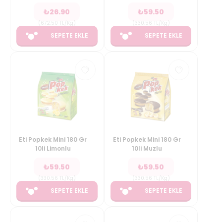
₺
26.90
₺
59.50
(
672.50
TL/Kg
)
(
330.56
TL/Kg
)
SEPETE EKLE
SEPETE EKLE
Eti Popkek Mini 180 Gr
Eti Popkek Mini 180 Gr
10li Limonlu
10li Muzlu
₺
59.50
₺
59.50
(
330.56
TL/Kg
)
(
330.56
TL/Kg
)
SEPETE EKLE
SEPETE EKLE