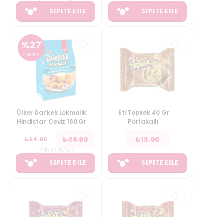
SEPETE EKLE
SEPETE EKLE
%
27
İNDİRİM
Ülker Dankek Lokmalik
Eti Topkek 40 Gr
Hindistan Ceviz 160 Gr
Portakallı
₺
39.90
₺
13.00
₺
54.90
(
249.38
TL/Kg
)
SEPETE EKLE
SEPETE EKLE