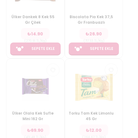
Ülker Dankek 8 Kek 55
Biscolata Pia Kek 37,5
Gr Çilek
Gr Franbuazlı
₺
14.90
₺
26.90
(
270.91
TL/Kg
)
(
717.33
TL/Kg
)
SEPETE EKLE
SEPETE EKLE
Ülker Olala Kek Sufle
Torku Tam Kek Limonlu
Mini 162 Gr
45 Gr
₺
69.90
₺
12.00
(
431.48
TL/Kg
)
(
266.67
TL/Kg
)