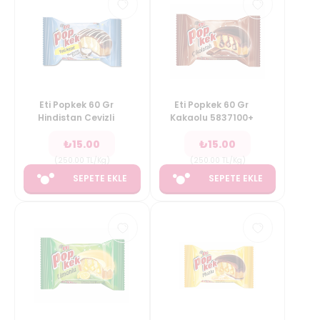
Eti Popkek 60 Gr
Eti Popkek 60 Gr
Hindistan Cevizli
Kakaolu 5837100+
₺
15.00
₺
15.00
(
250.00
TL/Kg
)
(
250.00
TL/Kg
)
SEPETE EKLE
SEPETE EKLE