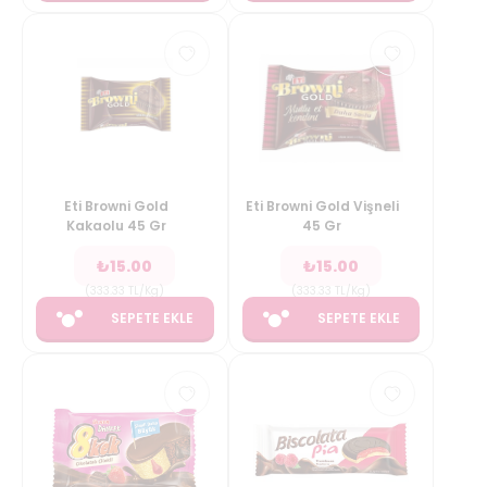
Eti Browni Gold
Eti Browni Gold Vişneli
Kakaolu 45 Gr
45 Gr
₺
15.00
₺
15.00
(
333.33
TL/Kg
)
(
333.33
TL/Kg
)
SEPETE EKLE
SEPETE EKLE