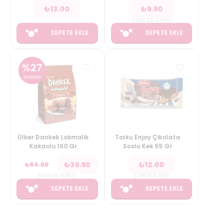
₺
13.00
₺
9.90
(
206.25
TL/Kg
)
SEPETE EKLE
SEPETE EKLE
%
27
İNDİRİM
Ülker Dankek Lokmalik
Torku Enjoy Çikolata
Kakaolu 160 Gr
Soslu Kek 55 Gr
₺
39.90
₺
12.00
₺
54.90
(
249.38
TL/Kg
)
(
218.18
TL/Kg
)
SEPETE EKLE
SEPETE EKLE