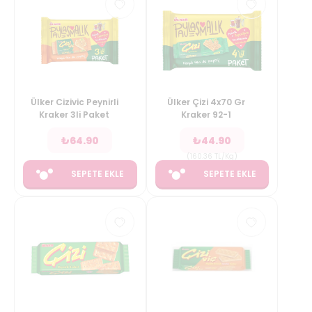
Ülker Cizivic Peynirli
Ülker Çizi 4x70 Gr
Kraker 3li Paket
Kraker 92-1
₺
64.90
₺
44.90
(
160.36
TL/Kg
)
SEPETE EKLE
SEPETE EKLE