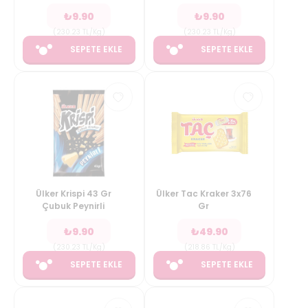
₺
9.90
₺
9.90
(
230.23
TL/Kg
)
(
230.23
TL/Kg
)
SEPETE EKLE
SEPETE EKLE
Ülker Krispi 43 Gr
Ülker Tac Kraker 3x76
Çubuk Peynirli
Gr
₺
9.90
₺
49.90
(
230.23
TL/Kg
)
(
218.86
TL/Kg
)
SEPETE EKLE
SEPETE EKLE