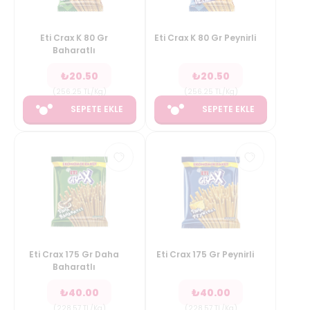
Eti Crax K 80 Gr
Eti Crax K 80 Gr Peynirli
Baharatlı
₺
20.50
₺
20.50
(
256.25
TL/Kg
)
(
256.25
TL/Kg
)
SEPETE EKLE
SEPETE EKLE
Eti Crax 175 Gr Daha
Eti Crax 175 Gr Peynirli
Baharatlı
₺
40.00
₺
40.00
(
228.57
TL/Kg
)
(
228.57
TL/Kg
)