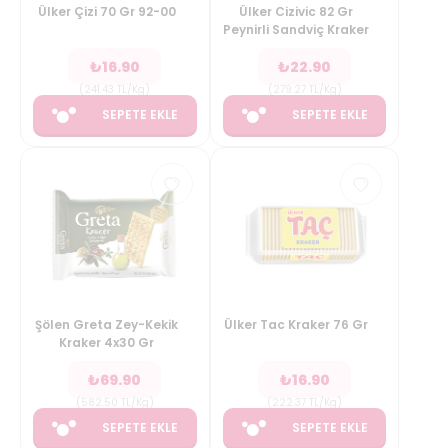
Ülker Çizi 70 Gr 92-00
Ülker Cizivic 82 Gr
Peynirli Sandviç Kraker
₺
16.90
₺
22.90
(
241.43
TL/Kg
)
(
279.27
TL/Kg
)
SEPETE EKLE
SEPETE EKLE
Şölen Greta Zey-Kekik
Ülker Tac Kraker 76 Gr
Kraker 4x30 Gr
₺
69.90
₺
16.90
(
582.50
TL/Kg
)
(
222.37
TL/Kg
)
SEPETE EKLE
SEPETE EKLE