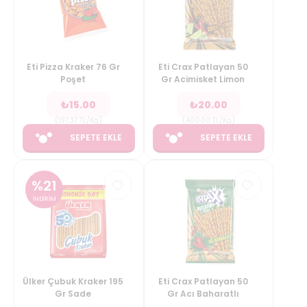
Eti Pizza Kraker 76 Gr
Eti Crax Patlayan 50
Poşet
Gr Acimisket Limon
₺
15.00
₺
20.00
(
197.37
TL/Kg
)
(
400.00
TL/Kg
)
SEPETE EKLE
SEPETE EKLE
%
21
İNDİRİM
Ülker Çubuk Kraker 195
Eti Crax Patlayan 50
Gr Sade
Gr Acı Baharatlı