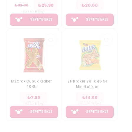
₺
25.90
₺
20.00
₺
32.90
(
132.82
TL/Kg
)
SEPETE EKLE
SEPETE EKLE
Eti Crax Çubuk Kraker
Eti Kraker Balık 40 Gr
40 Gr
Mini Baliklar
₺
7.50
₺
14.00
(
187.50
TL/Kg
)
(
350.00
TL/Kg
)
SEPETE EKLE
SEPETE EKLE