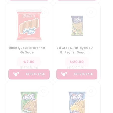
Ülker Çubuk Kraker 40
Eti Crax K.Patlayan 50
Gr Sade
Gr Peynirli Soganlı
₺
7.90
₺
20.00
(
197.50
TL/Kg
)
(
400.00
TL/Kg
)
SEPETE EKLE
SEPETE EKLE