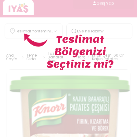
Giriş Yap
Teslimat Yöntemini
Belirle
Tuz
Ana
Temel
Knorr Çeşni 60 Gr
Baharat
Harç
Sayfa
Gıda
Kajun Patates
Harç