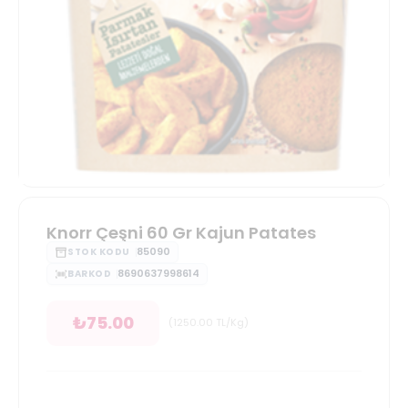
Knorr Çeşni 60 Gr Kajun Patates
85090
STOK KODU
8690637998614
BARKOD
₺
75.00
(
1250.00
TL/Kg
)