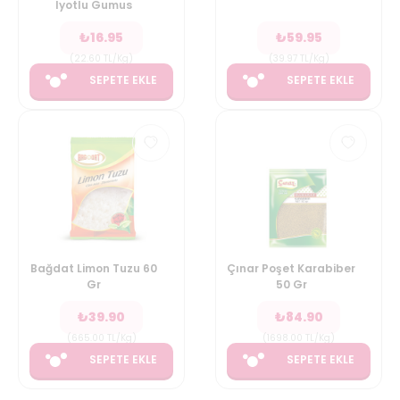
Iyotlu Gumus
₺
16.95
₺
59.95
(
22.60
TL/Kg
)
(
39.97
TL/Kg
)
SEPETE EKLE
SEPETE EKLE
Bağdat Limon Tuzu 60
Çınar Poşet Karabiber
Gr
50 Gr
₺
39.90
₺
84.90
(
665.00
TL/Kg
)
(
1698.00
TL/Kg
)
SEPETE EKLE
SEPETE EKLE