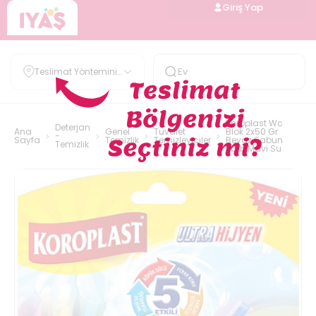
Giriş Yap
Teslimat Yöntemini
Belirle
Koroplast Wc
Deterjan
Ana
Genel
Tuvalet
Blok 2x50 Gr
-
Sayfa
Temizlik
Temizleyiciler
Beyaz Sabun
Temizlik
Karb Mavi Su