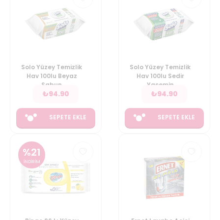
Solo Yüzey Temizlik
Solo Yüzey Temizlik
Hav 100lu Beyaz
Hav 100lu Sedir
Sabun
Yasemin
₺
94.90
₺
94.90
SEPETE EKLE
SEPETE EKLE
%
21
İNDİRİM