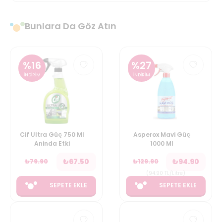
Bunlara Da Göz Atın
%
16
%
27
İNDİRİM
İNDİRİM
Cif Ultra Güç 750 Ml
Asperox Mavi Güç
Aninda Etki
1000 Ml
₺
67.50
₺
94.90
₺
79.90
₺
129.90
(
94.90
TL/Litre
)
SEPETE EKLE
SEPETE EKLE