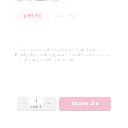
8690741703227
BARKOD
₺
99.90
(
999.00
TL/Kg
)
Ürünün stok, fiyat ve kampanya bilgisi, teslimatı
gerçekleştirecek mağazanın stok, fiyat ve kampanya
bilgilerine göre belirlenmektedir.
-
+
Sepete Ekle
adet