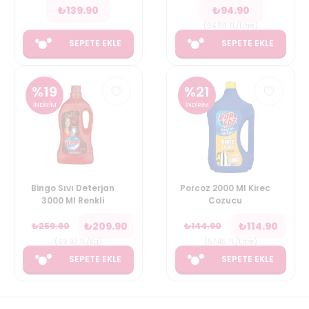
₺
139.90
₺
94.90
(
94.90
TL/Litre
)
SEPETE EKLE
SEPETE EKLE
%
19
%
21
İNDİRİM
İNDİRİM
Bingo Sıvı Deterjan
Porcoz 2000 Ml Kirec
3000 Ml Renkli
Cozucu
₺
209.90
₺
114.90
₺
259.90
₺
144.90
(
69.97
TL/Kg
)
(
57.45
TL/Litre
)
SEPETE EKLE
SEPETE EKLE