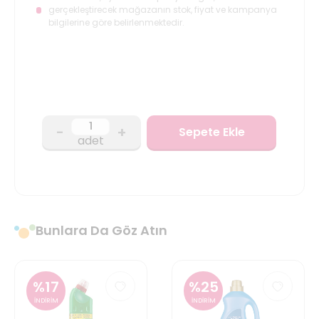
gerçekleştirecek mağazanın stok, fiyat ve kampanya
bilgilerine göre belirlenmektedir.
-
+
Sepete Ekle
adet
Bunlara Da Göz Atın
%
17
%
25
İNDİRİM
İNDİRİM