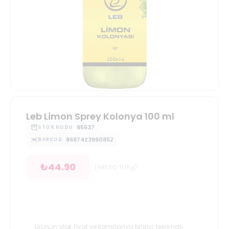
Leb Limon Sprey Kolonya 100 ml
85537
STOK KODU
8697423990852
BARKOD
₺
44.90
(
449.00
TL/Kg
)
Ürünün stok, fiyat ve kampanya bilgisi, teslimatı