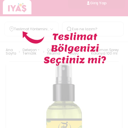
Giriş Yap
Teslimat Yöntemini
Belirle
Ana
Deterjan -
Çamaşır
Çamaşır
Leb Limon Sprey
Sayfa
Temizlik
Yıkama
Suyu
Kolonya 100 ml