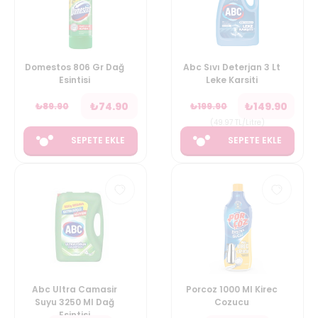
Domestos 806 Gr Dağ
Abc Sıvı Deterjan 3 Lt
Esintisi
Leke Karsiti
₺
74.90
₺
149.90
₺
89.90
₺
199.90
(
49.97
TL/Litre
)
SEPETE EKLE
SEPETE EKLE
Abc Ultra Camasir
Porcoz 1000 Ml Kirec
Suyu 3250 Ml Dağ
Cozucu
Esintisi