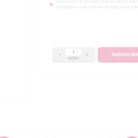
Ürünün stok, fiyat ve kampanya bilgisi, tesli
mağazanın stok, fiyat ve kampanya bilgileri
-
+
Sepete Ekl
adet