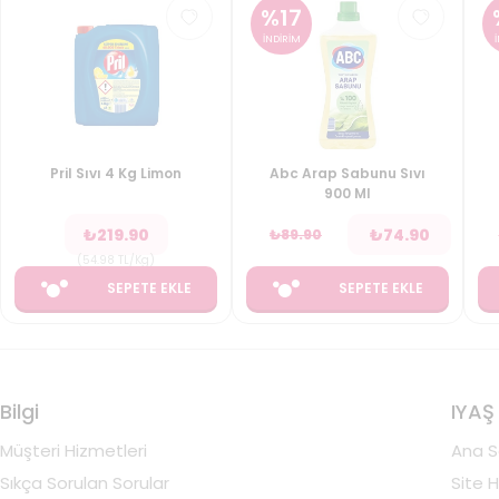
%
17
İNDİRİM
Pril Sıvı 4 Kg Limon
Abc Arap Sabunu Sıvı
900 Ml
₺
219.90
₺
74.90
₺
89.90
(
54.98
TL/Kg
)
SEPETE EKLE
SEPETE EKLE
Bilgi
IYAŞ
Müşteri Hizmetleri
Ana S
Sıkça Sorulan Sorular
Site H