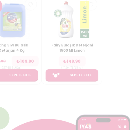
king Sıvı Bulasik
Fairy Bulaşık Deterjani
Detarjan 4 Kg
1500 Ml Limon
₺
109.90
₺
149.90
.90
(
27.48
TL/Kg
)
(
111.04
TL/Litre
)
SEPETE EKLE
SEPETE EKLE