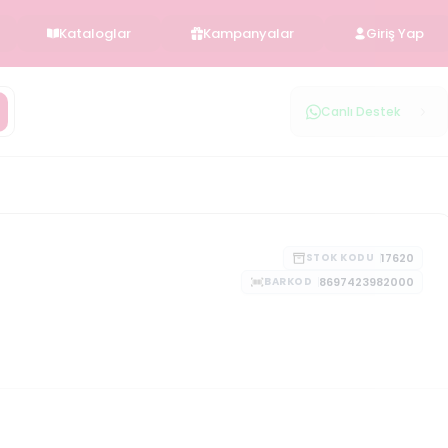
Kataloglar
Kampanyalar
Giriş Yap
Canlı Destek
17620
STOK KODU
8697423982000
BARKOD