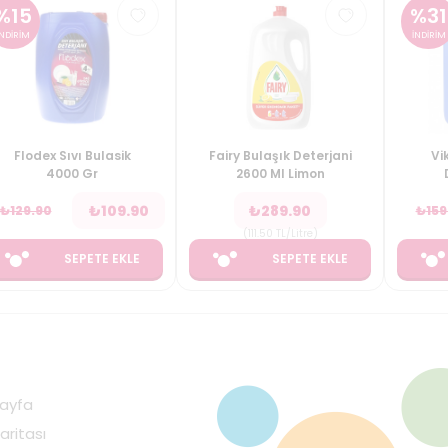
%
15
%
31
İNDİRİM
İNDİRİM
Flodex Sıvı Bulasik
Fairy Bulaşık Deterjani
Vi
4000 Gr
2600 Ml Limon
₺
109.90
₺
289.90
₺
129.90
₺
159
(
111.50
TL/Litre
)
SEPETE EKLE
SEPETE EKLE
ayfa
aritası