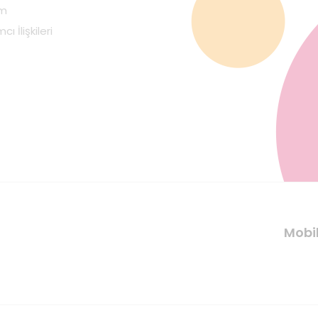
im
cı İlişkileri
Mobi