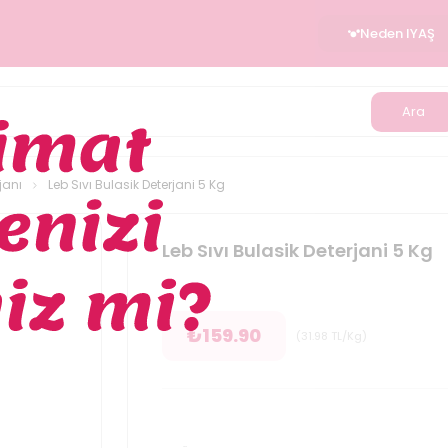
Neden IYAŞ
Ara
janı
Leb Sıvı Bulasik Deterjani 5 Kg
Leb Sıvı Bulasik Deterjani 5 Kg
₺
159.90
(
31.98
TL/Kg
)