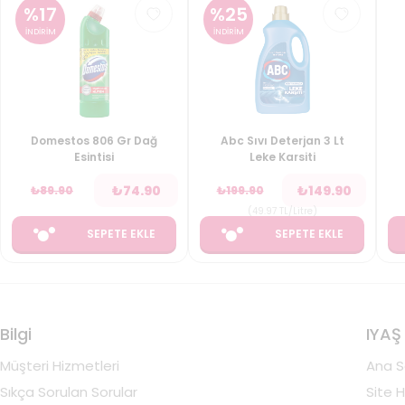
%
17
%
25
İNDİRİM
İNDİRİM
Domestos 806 Gr Dağ
Abc Sıvı Deterjan 3 Lt
Esintisi
Leke Karsiti
₺
74.90
₺
149.90
₺
89.90
₺
199.90
(
49.97
TL/Litre
)
SEPETE EKLE
SEPETE EKLE
Bilgi
IYAŞ
Müşteri Hizmetleri
Ana S
Sıkça Sorulan Sorular
Site H