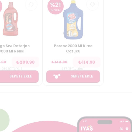
%
21
İNDİRİM
go Sıvı Deterjan
Porcoz 2000 Ml Kirec
3000 Ml Renkli
Cozucu
₺
209.90
₺
114.90
.90
₺
144.90
(
69.97
TL/Kg
)
(
57.45
TL/Litre
)
SEPETE EKLE
SEPETE EKLE