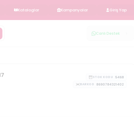
Kataloglar
Kampanyalar
Giriş Yap
Canlı Destek
17
5468
STOK KODU
8690784321402
BARKOD