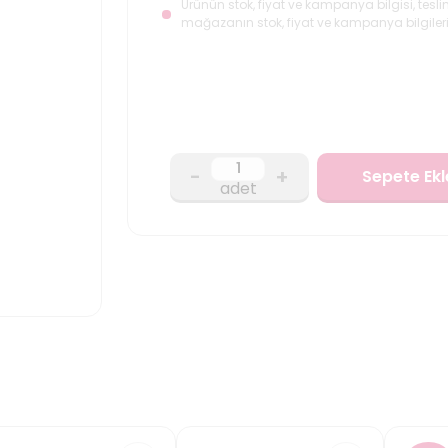
Ürünün stok, fiyat ve kampanya bilgisi, tesli
mağazanın stok, fiyat ve kampanya bilgileri
-
+
Sepete Ekl
adet