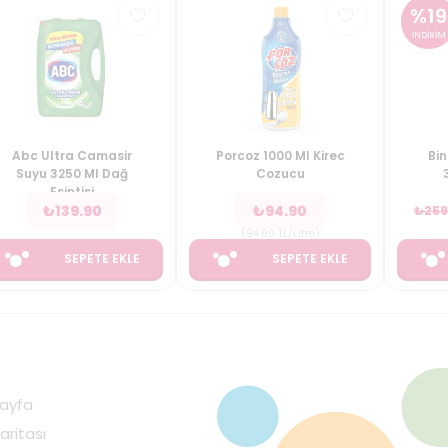
%
19
İNDİRİM
Abc Ultra Camasir
Porcoz 1000 Ml Kirec
Bin
Suyu 3250 Ml Dağ
Cozucu
Esintisi
₺
139.90
₺
94.90
₺
259
(
94.90
TL/Litre
)
SEPETE EKLE
SEPETE EKLE
ayfa
aritası