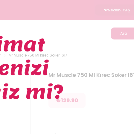
Neden IYAŞ
Ara
r
Mr Muscle 750 Ml Kırec Soker 1617
Mr Muscle 750 Ml Kırec Soker 16
₺
129.90