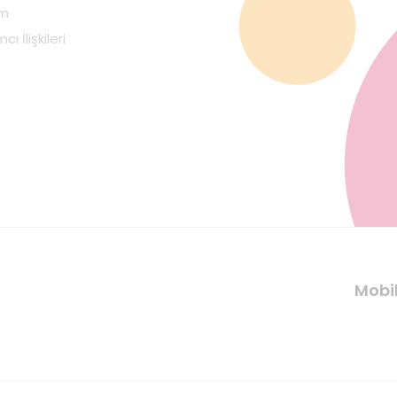
im
cı İlişkileri
Mobi