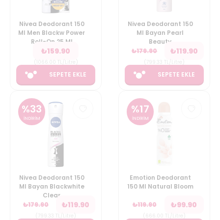
Nivea Deodorant 150
Nivea Deodorant 150
Ml Men Blackw Power
Ml Bayan Pearl
Roll-On 25 Ml
Beauty
₺
159.90
₺
119.90
₺
179.90
(
1066.00
TL/Litre
)
(
799.33
TL/Litre
)
SEPETE EKLE
SEPETE EKLE
%
33
%
17
İNDİRİM
İNDİRİM
Nivea Deodorant 150
Emotion Deodorant
Ml Bayan Blackwhite
150 Ml Natural Bloom
Clear
₺
119.90
₺
99.90
₺
179.90
₺
119.90
(
799.33
TL/Litre
)
(
666.00
TL/Litre
)