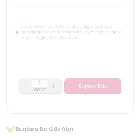
Ürünün stok, fiyat ve kampanya bilgisi, teslimatı
gerçekleştirecek mağazanın stok, fiyat ve kampanya
bilgilerine göre belirlenmektedir.
-
+
Sepete Ekle
adet
Bunlara Da Göz Atın