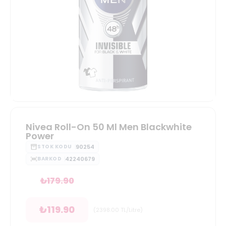
Nivea Roll-On 50 Ml Men Blackwhite
Power
90254
STOK KODU
42240679
BARKOD
₺
179.90
₺
119.90
(
2398.00
TL/Litre
)