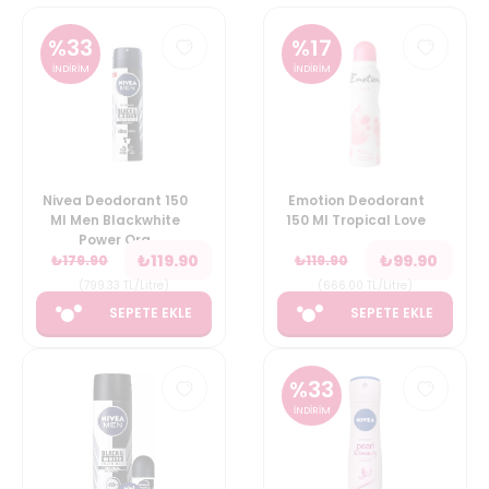
%
33
%
17
İNDİRİM
İNDİRİM
Nivea Deodorant 150
Emotion Deodorant
Ml Men Blackwhite
150 Ml Tropical Love
Power Org
₺
119.90
₺
99.90
₺
179.90
₺
119.90
(
799.33
TL/Litre
)
(
666.00
TL/Litre
)
SEPETE EKLE
SEPETE EKLE
%
33
İNDİRİM