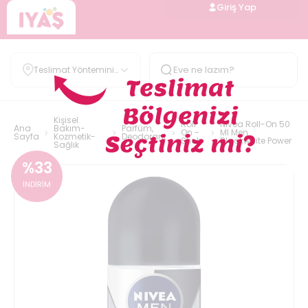
Giriş Yap
Teslimat Yöntemini
Belirle
Kişisel
Roll
Nivea Roll-On 50
Ana
Bakım-
Parfüm,
On -
Ml Men
Sayfa
Kozmetik-
Deodorant
Stick
Blackwhite Power
Sağlık
%
33
İNDİRİM