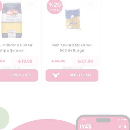
%
20
İNDİRİM
u Makarna 500 Gr
Nuh Ankara Makarna
Arpa Şehriye
500 Gr Burgu
₺
19.90
₺
27.90
.90
₺
34.90
(
39.80
TL/Kg
)
(
55.80
TL/Kg
)
SEPETE EKLE
SEPETE EKLE