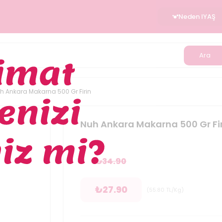
Neden IYAŞ
Ara
h Ankara Makarna 500 Gr Firin
Nuh Ankara Makarna 500 Gr Fi
₺
34.90
₺
27.90
(
55.80
TL/Kg
)