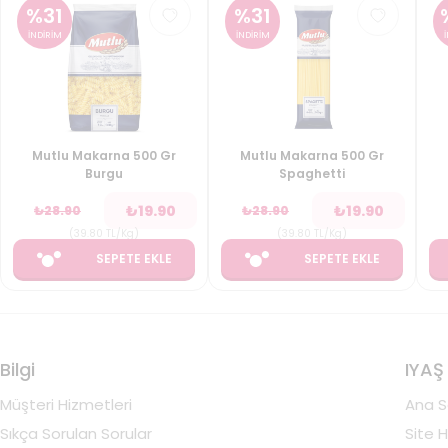
%
31
%
31
İNDİRİM
İNDİRİM
Mutlu Makarna 500 Gr
Mutlu Makarna 500 Gr
Burgu
Spaghetti
₺
19.90
₺
19.90
₺
28.90
₺
28.90
(
39.80
TL/Kg
)
(
39.80
TL/Kg
)
SEPETE EKLE
SEPETE EKLE
Bilgi
IYAŞ
Müşteri Hizmetleri
Ana S
Sıkça Sorulan Sorular
Site H