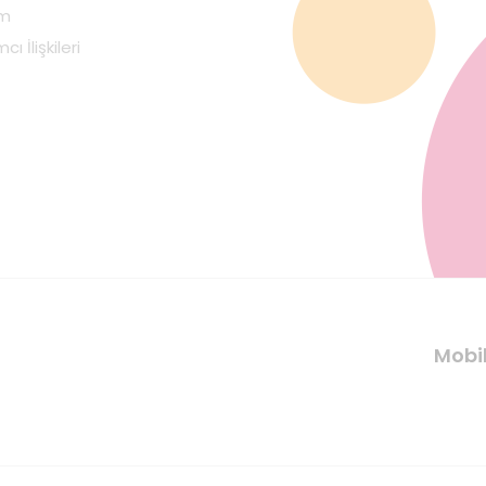
im
cı İlişkileri
Mobi