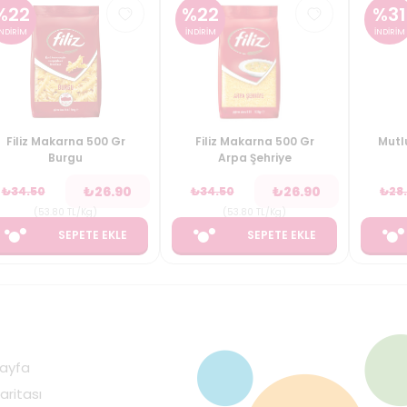
%
22
%
22
%
31
İNDİRİM
İNDİRİM
İNDİRİM
Filiz Makarna 500 Gr
Filiz Makarna 500 Gr
Mutl
Burgu
Arpa Şehriye
₺
26.90
₺
26.90
₺
34.50
₺
34.50
₺
28
(
53.80
TL/Kg
)
(
53.80
TL/Kg
)
SEPETE EKLE
SEPETE EKLE
ayfa
aritası