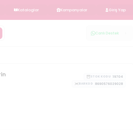
Kataloglar
Kampanyalar
Giriş Yap
Canlı Destek
rin
19704
STOK KODU
8690576029028
BARKOD