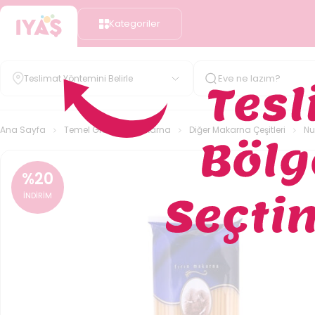
Kategoriler
Teslimat Yöntemini Belirle
Ana Sayfa
Temel Gıda
Makarna
Diğer Makarna Çeşitleri
Nu
%
20
İNDİRİM