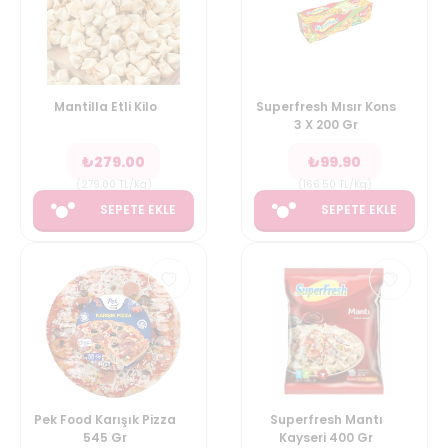
Mantilla Etli Kilo
Superfresh Mısır Kons
3 X 200 Gr
₺
279.00
₺
99.90
(
279.00
TL/Kg
)
(
166.50
TL/Kg
)
SEPETE EKLE
SEPETE EKLE
Pek Food Karışık Pizza
Superfresh Mantı
545 Gr
Kayseri 400 Gr