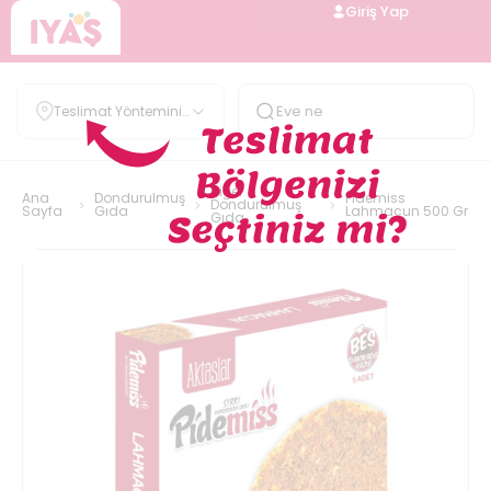
Giriş Yap
Teslimat Yöntemini
Belirle
Diğer
Ana
Dondurulmuş
Pidemiss
Dondurulmuş
Sayfa
Gıda
Lahmacun 500 Gr
Gıda