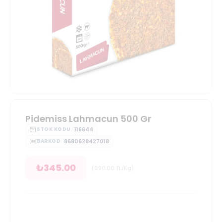
Pidemiss Lahmacun 500 Gr
116644
STOK KODU
8680628427018
BARKOD
₺
345.00
(
690.00
TL/Kg
)