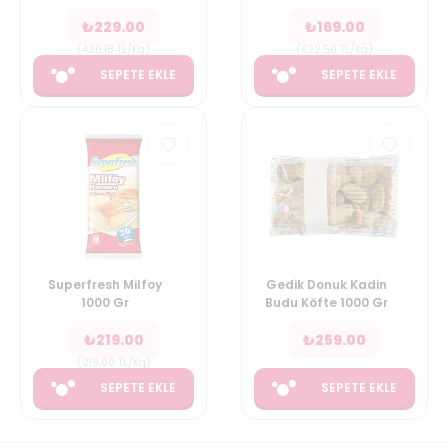
₺
229.00
₺
169.00
(
420.18
TL/Kg
)
(
422.50
TL/Kg
)
SEPETE EKLE
SEPETE EKLE
Superfresh Milfoy
Gedik Donuk Kadin
1000 Gr
Budu Köfte 1000 Gr
₺
219.00
₺
259.00
(
219.00
TL/Kg
)
SEPETE EKLE
SEPETE EKLE