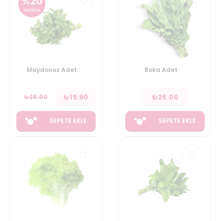
%
20
İNDİRİM
Maydonoz Adet
Roka Adet
₺
19.90
₺
25.00
₺
25.00
SEPETE EKLE
SEPETE EKLE