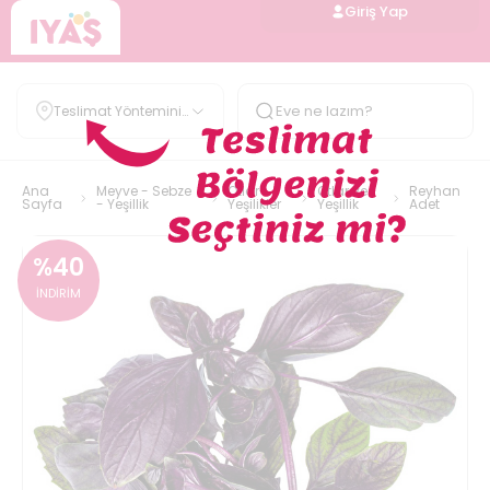
Giriş Yap
Teslimat Yöntemini
Belirle
Ana
Meyve - Sebze
Otlar-
Otlar ve
Reyhan
Sayfa
- Yeşillik
Yeşilikler
Yeşillik
Adet
%
40
İNDİRİM