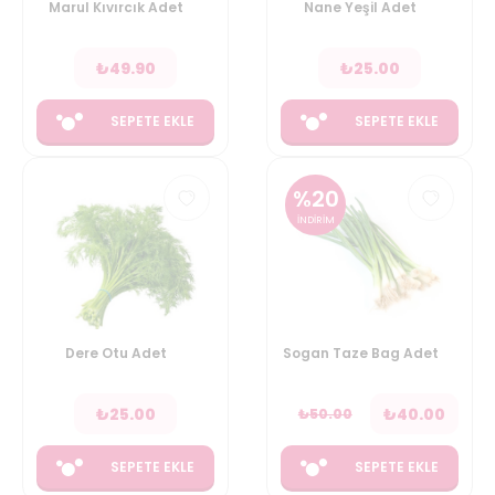
Marul Kıvırcık Adet
Nane Yeşil Adet
₺
49.90
₺
25.00
SEPETE EKLE
SEPETE EKLE
%
20
İNDİRİM
Dere Otu Adet
Sogan Taze Bag Adet
₺
25.00
₺
40.00
₺
50.00
SEPETE EKLE
SEPETE EKLE