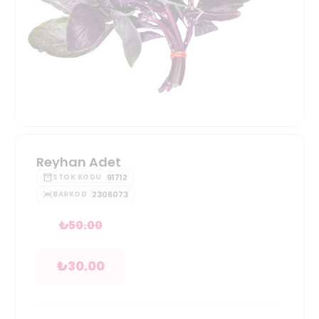
Reyhan Adet
91712
STOK KODU
2306073
BARKOD
₺
50.00
₺
30.00