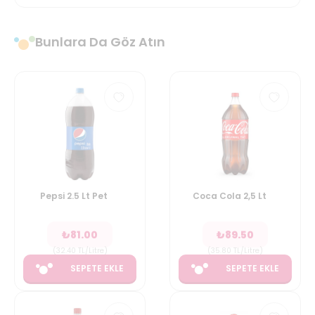
Bunlara Da Göz Atın
Pepsi 2.5 Lt Pet
Coca Cola 2,5 Lt
₺
81.00
₺
89.50
(
32.40
TL/Litre
)
(
35.80
TL/Litre
)
SEPETE EKLE
SEPETE EKLE