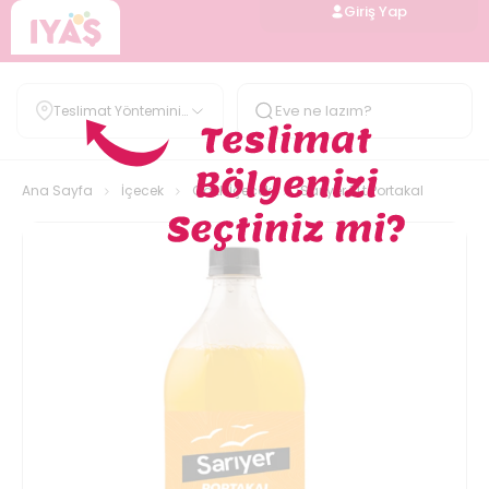
Giriş Yap
Teslimat Yöntemini
Belirle
Ana Sayfa
İçecek
Gazlı İçecek
Sariyer 1 Lt Portakal