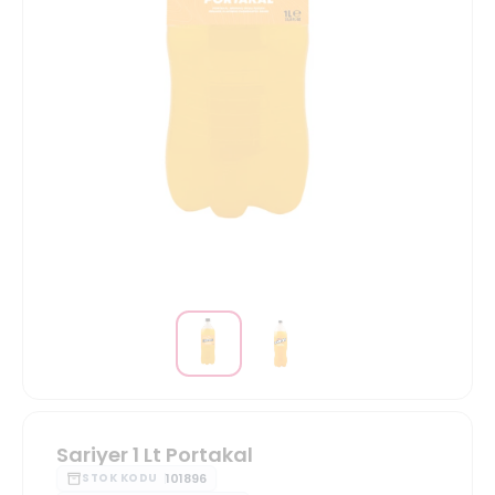
Sariyer 1 Lt Portakal
101896
STOK KODU