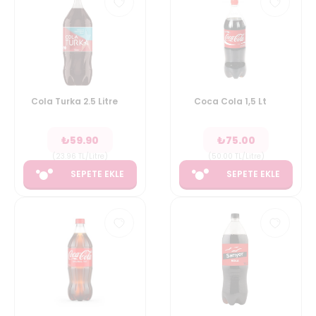
Cola Turka 2.5 Litre
Coca Cola 1,5 Lt
₺
59.90
₺
75.00
(
23.96
TL/Litre
)
(
50.00
TL/Litre
)
SEPETE EKLE
SEPETE EKLE