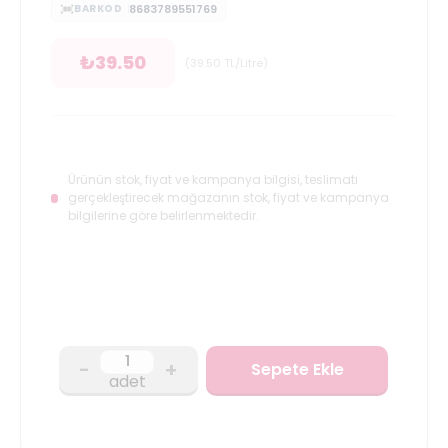
8683789551769
BARKOD
₺
39.50
(
39.50
TL/Litre
)
Ürünün stok, fiyat ve kampanya bilgisi, teslimatı
gerçekleştirecek mağazanın stok, fiyat ve kampanya
bilgilerine göre belirlenmektedir.
-
+
Sepete Ekle
adet