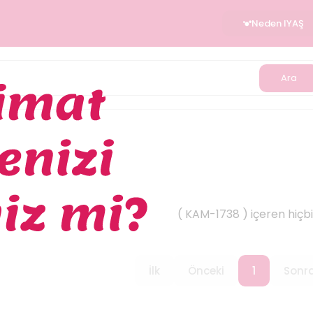
Neden IYAŞ
Ara
(
KAM-1738
) içeren hiçb
İlk
Önceki
1
Sonra