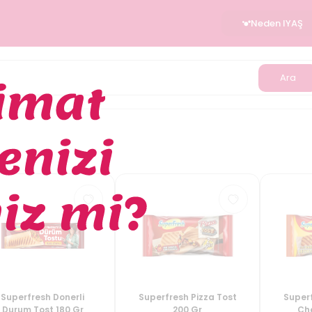
Neden IYAŞ
Ara
Superfresh Donerli
Superfresh Pizza Tost
Superf
Durum Tost 180 Gr
200 Gr
Che