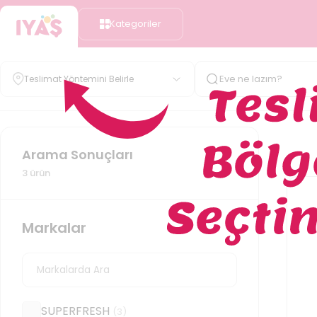
Kategoriler
Teslimat Yöntemini Belirle
Arama Sonuçları
3
ürün
Markalar
SUPERFRESH
(
3
)