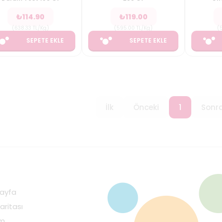
₺
114.90
₺
119.00
(
638.33
TL/Kg
)
(
595.00
TL/Kg
)
(
SEPETE EKLE
SEPETE EKLE
İlk
Önceki
1
Sonra
ayfa
aritası
im