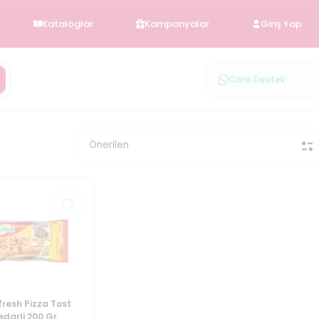
Kataloglar
Kampanyalar
Giriş Yap
Canlı Destek
resh Pizza Tost
darli 200 Gr