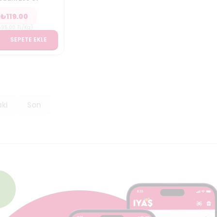
₺
119.00
595.00
TL/Kg
)
SEPETE EKLE
ki
Son