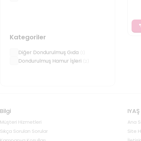
Kategoriler
Diğer Dondurulmuş Gıda
(
1
)
Dondurulmuş Hamur İşleri
(
2
)
Bilgi
IYAŞ
Müşteri Hizmetleri
Ana S
Sıkça Sorulan Sorular
Site H
Kampanya Koşulları
İletiş