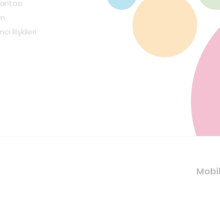
aritası
im
cı İlişkileri
Mobi