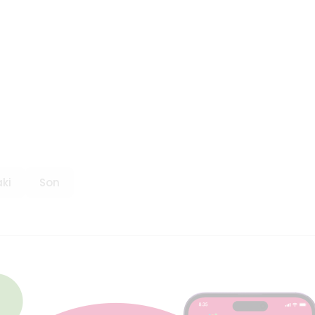
ki
Son