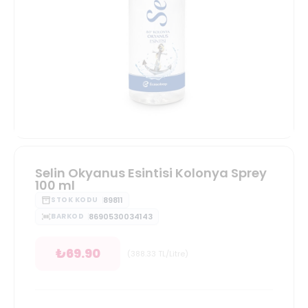
Selin Okyanus Esintisi Kolonya Sprey
100 ml
89811
STOK KODU
8690530034143
BARKOD
₺
69.90
(
388.33
TL/Litre
)