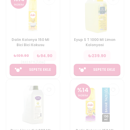
İNDİRİM
Dalin Kolonya 150 Ml
Eyup S T 1000 Ml Limon
Bici Bici Kokusu
Kolonyasi
₺
94.90
₺
239.90
₺
109.90
(
632.67
TL/Litre
)
SEPETE EKLE
SEPETE EKLE
%
14
İNDİRİM