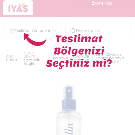
Giriş Yap
Teslimat Yöntemini
Belirle
Kişisel
Selin Okyanus
Ana
Bakım-
Aromalı
Kolonya
Esintisi Kolonya
Sayfa
Kozmetik-
Kolonya
Sprey 100 ml
Sağlık