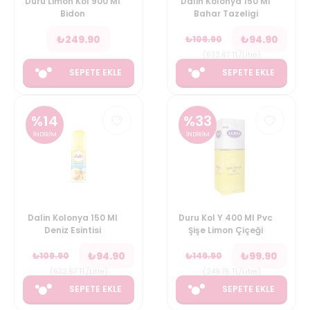
Duru Limon Kol 900 Ml
Dalin Kolonya 150 Ml
Bidon
Bahar Tazeligi
₺
249.90
₺
94.90
₺
109.90
(
632.67
TL/Litre
)
SEPETE EKLE
SEPETE EKLE
%
14
%
33
İNDİRİM
İNDİRİM
Dalin Kolonya 150 Ml
Duru Kol Y 400 Ml Pvc
Deniz Esintisi
Şişe Limon Çiçeği
₺
94.90
₺
99.90
₺
109.90
₺
149.90
(
632.67
TL/Litre
)
(
249.75
TL/Litre
)
SEPETE EKLE
SEPETE EKLE