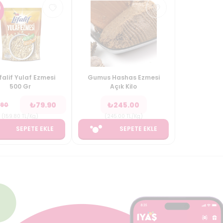
0
ifalif Yulaf Ezmesi
Gumus Hashas Ezmesi
500 Gr
Açık Kilo
₺
79.90
₺
245.00
.90
(
159.80
TL/Kg
)
(
245.00
TL/Kg
)
SEPETE EKLE
SEPETE EKLE