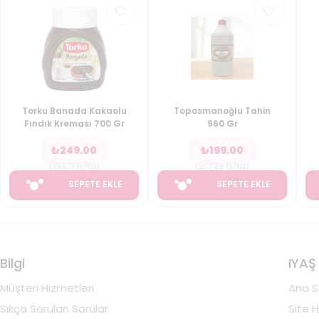
Torku Banada Kakaolu
Toposmanoğlu Tahin
Fındık Kreması 700 Gr
960 Gr
₺
249.00
₺
199.00
(
355.71
TL/Kg
)
(
207.29
TL/Kg
)
SEPETE EKLE
SEPETE EKLE
Bilgi
IYAŞ
Müşteri Hizmetleri
Ana S
Sıkça Sorulan Sorular
Site H