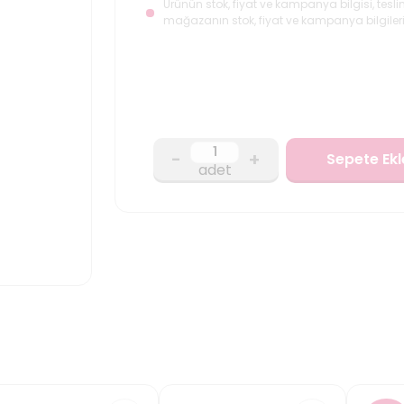
Ürünün stok, fiyat ve kampanya bilgisi, tesli
mağazanın stok, fiyat ve kampanya bilgileri
-
+
Sepete Ekl
adet