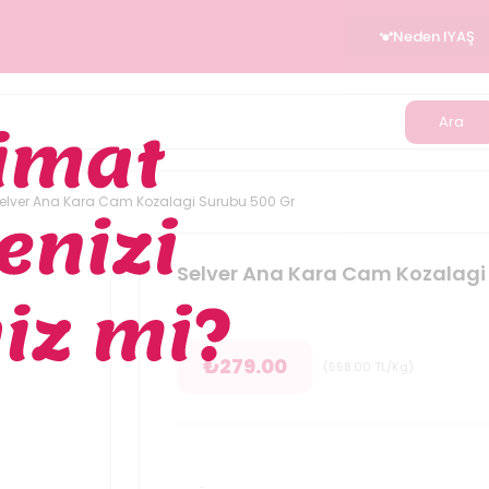
Neden IYAŞ
Ara
elver Ana Kara Cam Kozalagi Surubu 500 Gr
Selver Ana Kara Cam Kozalagi
₺
279.00
(
558.00
TL/Kg
)