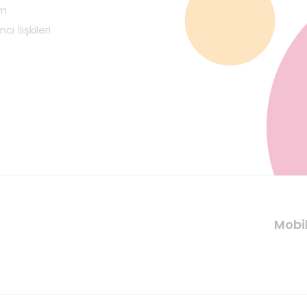
im
cı İlişkileri
Mobi