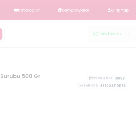
Kataloglar
Kampanyalar
Giriş Yap
Canlı Destek
 Surubu 500 Gr
80591
STOK KODU
8682033101156
BARKOD