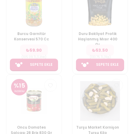
Burcu Garnitür
Duru Bakliyat Pratik
Konservesi 570 Cc
Haşlanmış Mısır 400
Gr
₺
59.90
₺
53.50
(
105.09
TL/Litre
)
(
133.75
TL/Kg
)
SEPETE EKLE
SEPETE EKLE
%
15
İNDİRİM
Oncu Domates
Turşu Market Kornişon
Salçası 28 Brix 830 Gr
Turşu Kilo