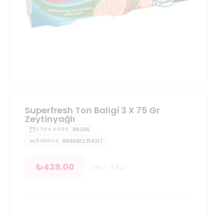
Superfresh Ton Baligi 3 X 75 Gr
Zeytinyağlı
86266
STOK KODU
8690612314217
BARKOD
₺
439.00
(
1951.11
TL/Kg
)