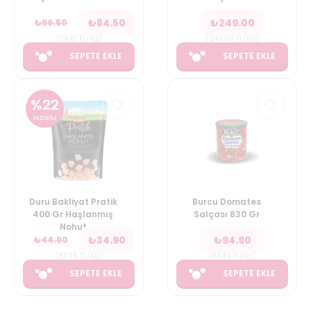
₺
84.50
₺
249.00
₺
99.50
(
101.81
TL/Kg
)
(
249.00
TL/Kg
)
SEPETE EKLE
SEPETE EKLE
%
22
İNDİRİM
Duru Bakliyat Pratik
Burcu Domates
400 Gr Haşlanmış
Salçası 830 Gr
Nohut
₺
34.90
₺
94.90
₺
44.90
(
87.25
TL/Kg
)
(
114.34
TL/Kg
)
SEPETE EKLE
SEPETE EKLE