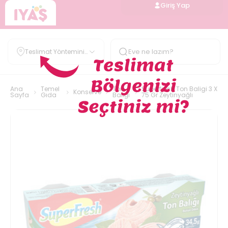
Giriş Yap
Teslimat Yöntemini
Belirle
Ana
Temel
Ton
Superfresh Ton Baligi 3 X
Konserve
Sayfa
Gıda
Balığı
75 Gr Zeytinyağlı