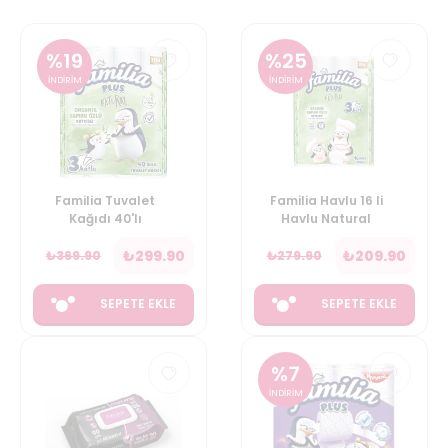
%
19
%
25
İNDİRİM
İNDİRİM
Familia Tuvalet
Familia Havlu 16 li
Kağıdı 40'lı
Havlu Natural
₺
299.90
₺
209.90
₺
369.90
₺
279.90
SEPETE EKLE
SEPETE EKLE
%
7
İNDİRİM