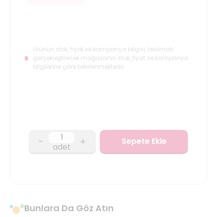
Ürünün stok, fiyat ve kampanya bilgisi, teslimatı
gerçekleştirecek mağazanın stok, fiyat ve kampanya
bilgilerine göre belirlenmektedir.
-
+
Sepete Ekle
adet
Bunlara Da Göz Atın