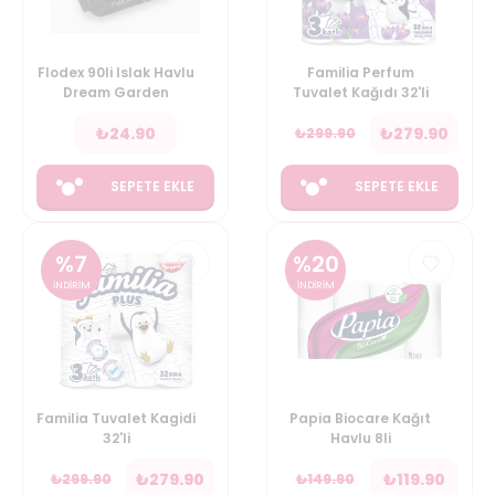
Flodex 90li Islak Havlu
Familia Perfum
Dream Garden
Tuvalet Kağıdı 32'li
₺
24.90
₺
279.90
₺
299.90
SEPETE EKLE
SEPETE EKLE
%
7
%
20
İNDİRİM
İNDİRİM
Familia Tuvalet Kagidi
Papia Biocare Kağıt
32'li
Havlu 8li
₺
279.90
₺
119.90
₺
299.90
₺
149.90