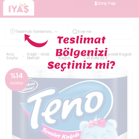
Giriş Yap
Teslimat Yöntemini
Belirle
Ana
Kağıt - Islak
Tuvalet
Hazır Teno Tuvalet Kagidi
Sayfa
Mendil
Kağıdı
Cift Katlı 32 li
%
14
İNDİRİM