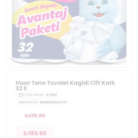
Hazır Teno Tuvalet Kagidi Cift Katlı
32 li
97982
STOK KODU
8690536024711
BARKOD
₺
219.90
₺
189.90