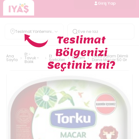
Giriş Yap
Teslimat Yöntemini
Belirle
Et -
Ana
Et
Torku Salam Dilimli
Tavuk -
Salam
Sayfa
Şarküteri
Dana Macar 50 Gr
Balık