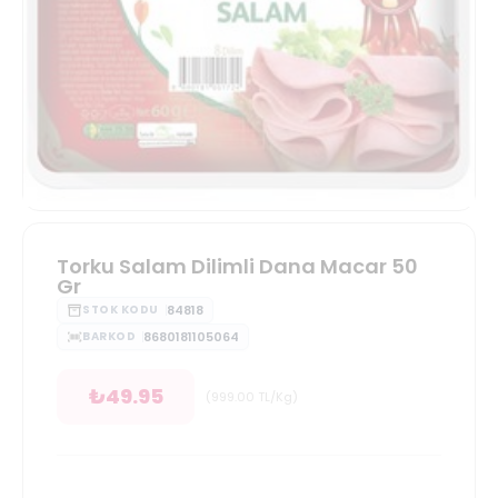
Torku Salam Dilimli Dana Macar 50
Gr
84818
STOK KODU
8680181105064
BARKOD
₺
49.95
(
999.00
TL/Kg
)