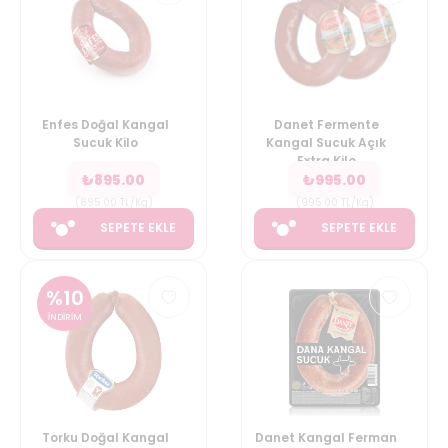
Enfes Doğal Kangal
Danet Fermente
Sucuk Kilo
Kangal Sucuk Açık
Extra Kilo
₺
895.00
₺
995.00
(
895.00
TL/Kg
)
(
995.00
TL/Kg
)
SEPETE EKLE
SEPETE EKLE
%
10
İNDİRİM
Torku Doğal Kangal
Danet Kangal Ferman