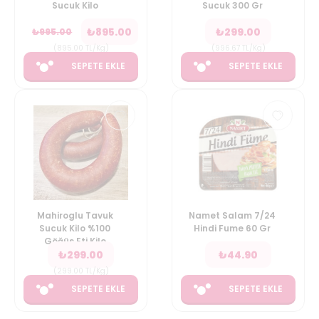
Sucuk Kilo
Sucuk 300 Gr
₺
895.00
₺
299.00
₺
995.00
(
895.00
TL/Kg
)
(
996.67
TL/Kg
)
SEPETE EKLE
SEPETE EKLE
Mahiroglu Tavuk
Namet Salam 7/24
Sucuk Kilo %100
Hindi Fume 60 Gr
Göğüs Eti Kilo
₺
299.00
₺
44.90
(
299.00
TL/Kg
)
SEPETE EKLE
SEPETE EKLE