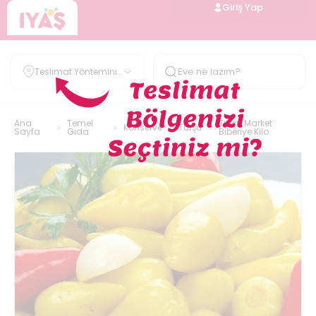
Giriş Yap
Teslimat Yöntemini
Belirle
Ana
Temel
Turşu Market
Konserve
Turşu
Sayfa
Gıda
Biberiye Kilo