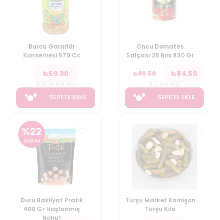
Burcu Garnitür
Oncu Domates
Konservesi 570 Cc
Salçası 28 Brix 830 Gr
₺
59.90
₺
84.50
₺
99.50
(
105.09
TL/Litre
)
(
101.81
TL/Kg
)
SEPETE EKLE
SEPETE EKLE
%
22
İNDİRİM
Duru Bakliyat Pratik
Turşu Market Kornişon
400 Gr Haşlanmış
Turşu Kilo
Nohut