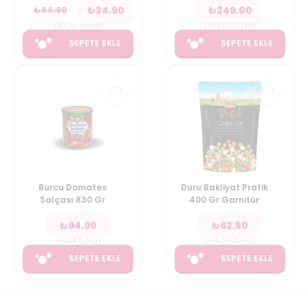
₺
34.90
₺
249.00
₺
44.90
(
87.25
TL/Kg
)
(
249.00
TL/Kg
)
SEPETE EKLE
SEPETE EKLE
Burcu Domates
Duru Bakliyat Pratik
Salçası 830 Gr
400 Gr Garnitür
₺
94.90
₺
62.50
(
114.34
TL/Kg
)
(
156.25
TL/Kg
)
SEPETE EKLE
SEPETE EKLE