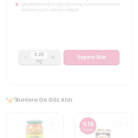
gerçekleştirecek mağazanın stok, fiyat ve kampanya
bilgilerine göre belirlenmektedir.
-
+
Sepete Ekle
kg
Bunlara Da Göz Atın
%
15
İNDİRİM