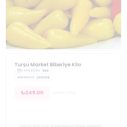
Turşu Market Biberiye Kilo
569
STOK KODU
2201018
BARKOD
₺
249.00
(
249.00
TL/Kg
)
Ürünün stok, fiyat ve kampanya bilgisi, teslimatı