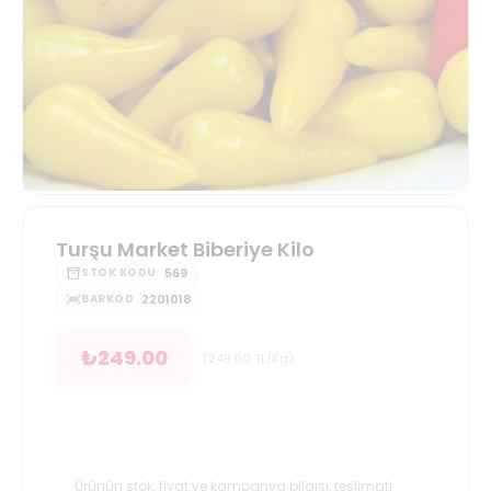
Turşu Market Biberiye Kilo
569
STOK KODU
2201018
BARKOD
₺
249.00
(
249.00
TL/Kg
)
Ürünün stok, fiyat ve kampanya bilgisi, teslimatı