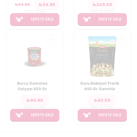
₺
34.90
₺
249.00
₺
44.90
(
87.25
TL/Kg
)
(
249.00
TL/Kg
)
SEPETE EKLE
SEPETE EKLE
Burcu Domates
Duru Bakliyat Pratik
Salçası 830 Gr
400 Gr Garnitür
₺
94.90
₺
62.50
(
114.34
TL/Kg
)
(
156.25
TL/Kg
)
SEPETE EKLE
SEPETE EKLE