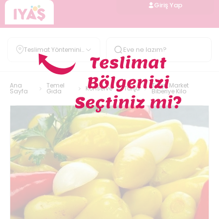
Giriş Yap
Teslimat Yöntemini
Belirle
Ana
Temel
Turşu Market
Konserve
Turşu
Sayfa
Gıda
Biberiye Kilo