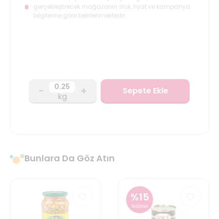
gerçekleştirecek mağazanın stok, fiyat ve kampanya
bilgilerine göre belirlenmektedir.
-
+
Sepete Ekle
kg
Bunlara Da Göz Atın
%
15
İNDİRİM