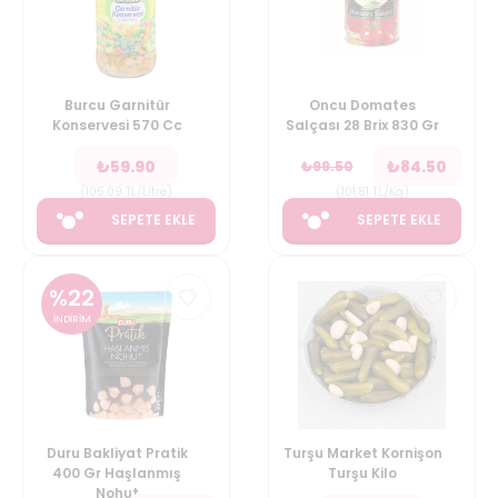
Burcu Garnitür
Oncu Domates
Konservesi 570 Cc
Salçası 28 Brix 830 Gr
₺
59.90
₺
84.50
₺
99.50
(
105.09
TL/Litre
)
(
101.81
TL/Kg
)
SEPETE EKLE
SEPETE EKLE
%
22
İNDİRİM
Duru Bakliyat Pratik
Turşu Market Kornişon
400 Gr Haşlanmış
Turşu Kilo
Nohut